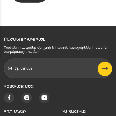
ԲԱԺԱՆՈՐԴԱԳՐՎԵԼ
Բաժանորդագրվեք զեղչերի և հատուկ առաջարկների մասին
տեղեկանալու համար։
ՀԵՏԵՒԵՔ ՄԵԶ
ՀՂՈՒՄՆԵՐ
ԻՄ ՀԱՇԻՎԸ