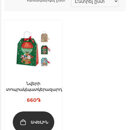
Նվերի
տոպրակ(պատկերազարդ)
660
֏
ԱՎԵԼԻՆ