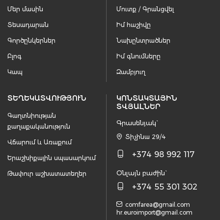
Մեր մասին
Մուտք / Գրանցվել
Տեսադարան
Իմ հաշիվը
Գործընկերներ
Նախընտրածներ
Բլոգ
Իմ գնումները
Կապ
Զամբյուղ
ՏԵՂԵԿԱՏՎՈՒԹՅՈՒՆ
ԿՈՆՏԱԿՏԱՅԻՆ
ՏՎՅԱԼՆԵՐ
Գաղտնիության
Գրասենյակ`
քաղաքականություն
Տիչինա 29/4
Վճարում և Առաքում
+374 98 992 117
Երաշխիքային սպասարկում
Օնլայն բաժին`
Թափուր աշխատատեղեր
+374 55 301 302
comfarea@gmail.com
hr.euroimport@gmail.com