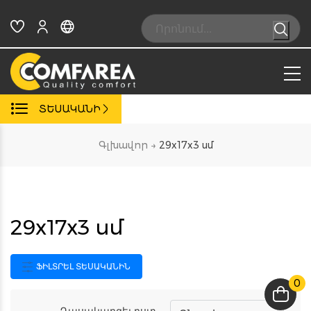
Skip
to
Search:
content
ՏԵՍԱԿԱՆԻ
Գլխավոր
→
29x17x3 սմ
29x17x3 սմ
ՖԻԼՏՐԵԼ ՏԵՍԱԿԱՆԻՆ
0
Դասակարգել ըստ