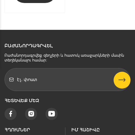
ԲԱԺԱՆՈՐԴԱԳՐՎԵԼ
Բաժանորդագրվեք զեղչերի և հատուկ առաջարկների մասին
տեղեկանալու համար։
ՀԵՏԵՒԵՔ ՄԵԶ
ՀՂՈՒՄՆԵՐ
ԻՄ ՀԱՇԻՎԸ