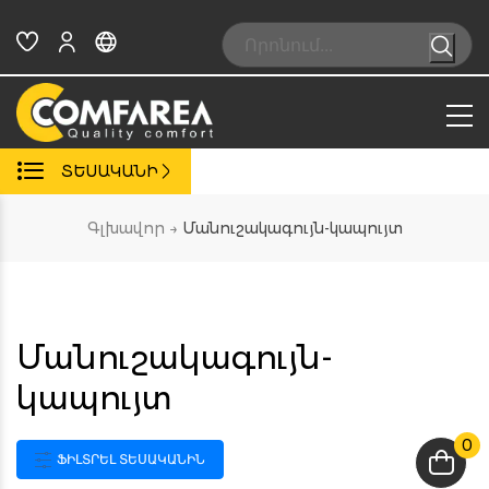
Skip
to
Search:
content
ՏԵՍԱԿԱՆԻ
Գլխավոր
→
Մանուշակագույն-կապույտ
Մանուշակագույն-
կապույտ
0
ՖԻԼՏՐԵԼ ՏԵՍԱԿԱՆԻՆ