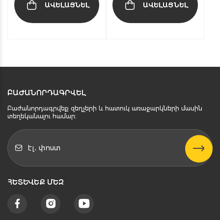
ԱՎԵԼԱՑՆԵԼ
ԱՎԵԼԱՑՆԵԼ
ԲԱԺԱՆՈՐԴԱԳՐՎԵԼ
Բաժանորդագրվեք զեղչերի և հատուկ առաջարկների մասին
տեղեկանալու համար։
ՀԵՏԵՒԵՔ ՄԵԶ