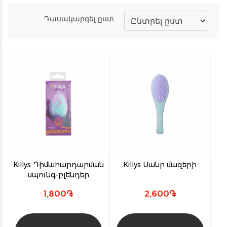
Դասակարգել ըստ
Killys Դիմահարդարման
Killys Սանր մազերի
սպունգ-բլենդեր
1,800
֏
2,600
֏