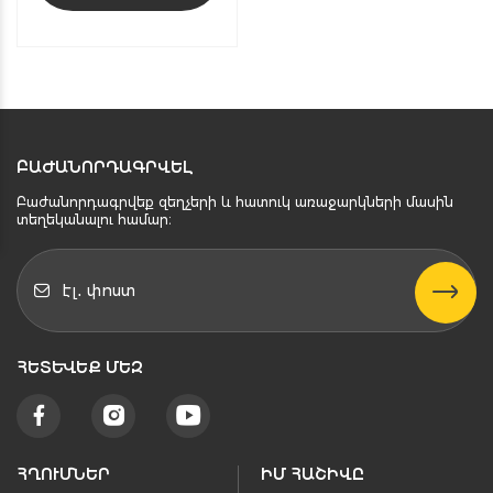
ԲԱԺԱՆՈՐԴԱԳՐՎԵԼ
Բաժանորդագրվեք զեղչերի և հատուկ առաջարկների մասին
տեղեկանալու համար։
ՀԵՏԵՒԵՔ ՄԵԶ
ՀՂՈՒՄՆԵՐ
ԻՄ ՀԱՇԻՎԸ