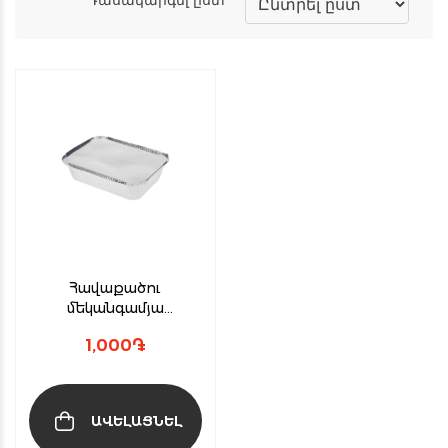
Հավաքածու
մեկանգամյա
օգտագործման
1,000
֏
տարաների
կափարիչով(6կտոր)
ԱՎԵԼԱՑՆԵԼ