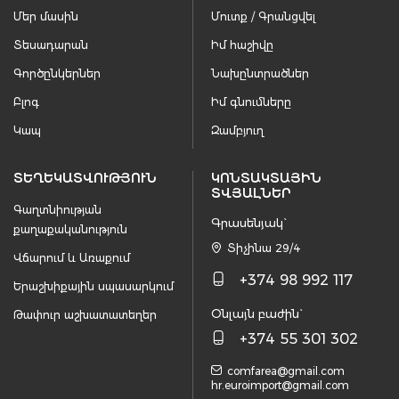
Մեր մասին
Մուտք / Գրանցվել
Տեսադարան
Իմ հաշիվը
Գործընկերներ
Նախընտրածներ
Բլոգ
Իմ գնումները
Կապ
Զամբյուղ
ՏԵՂԵԿԱՏՎՈՒԹՅՈՒՆ
ԿՈՆՏԱԿՏԱՅԻՆ
ՏՎՅԱԼՆԵՐ
Գաղտնիության
Գրասենյակ`
քաղաքականություն
Տիչինա 29/4
Վճարում և Առաքում
+374 98 992 117
Երաշխիքային սպասարկում
Օնլայն բաժին`
Թափուր աշխատատեղեր
+374 55 301 302
comfarea@gmail.com
hr.euroimport@gmail.com