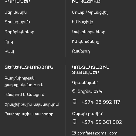
ՀՂՈՒՄՆԵՐ
ԻՄ ՀԱՇԻՎԸ
Մեր մասին
Մուտք / Գրանցվել
Տեսադարան
Իմ հաշիվը
Գործընկերներ
Նախընտրածներ
Բլոգ
Իմ գնումները
Կապ
Զամբյուղ
ՏԵՂԵԿԱՏՎՈՒԹՅՈՒՆ
ԿՈՆՏԱԿՏԱՅԻՆ
ՏՎՅԱԼՆԵՐ
Գաղտնիության
Գրասենյակ`
քաղաքականություն
Տիչինա 29/4
Վճարում և Առաքում
+374 98 992 117
Երաշխիքային սպասարկում
Օնլայն բաժին`
Թափուր աշխատատեղեր
+374 55 301 302
comfarea@gmail.com