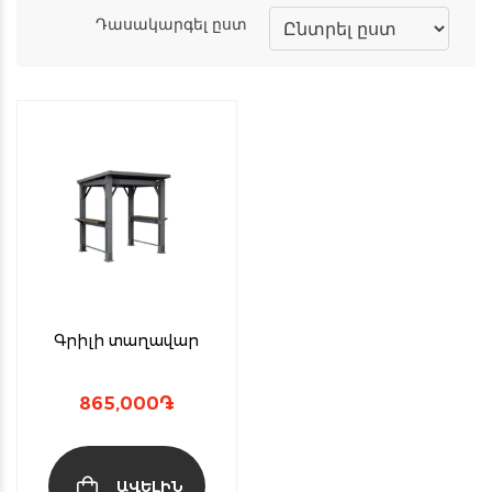
Դասակարգել ըստ
Գրիլի տաղավար
865,000
֏
ԱՎԵԼԻՆ