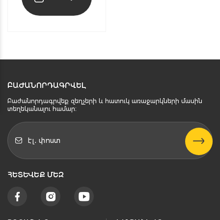
ԲԱԺԱՆՈՐԴԱԳՐՎԵԼ
Բաժանորդագրվեք զեղչերի և հատուկ առաջարկների մասին
տեղեկանալու համար։
ՀԵՏԵՒԵՔ ՄԵԶ