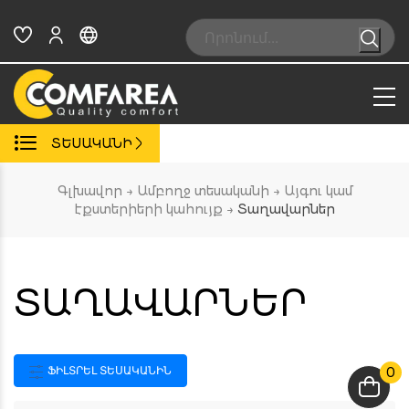
Skip
to
Search:
content
ՏԵՍԱԿԱՆԻ
Գլխավոր
→
Ամբողջ տեսականի
→
Այգու կամ
էքստերիերի կահույք
→
Տաղավարներ
ՏԱՂԱՎԱՐՆԵՐ
ՖԻԼՏՐԵԼ ՏԵՍԱԿԱՆԻՆ
0