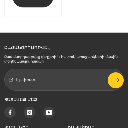
ԲԱԺԱՆՈՐԴԱԳՐՎԵԼ
Բաժանորդագրվեք զեղչերի և հատուկ առաջարկների մասին
տեղեկանալու համար։
ՀԵՏԵՒԵՔ ՄԵԶ
ՀՂՈՒՄՆԵՐ
ԻՄ ՀԱՇԻՎԸ