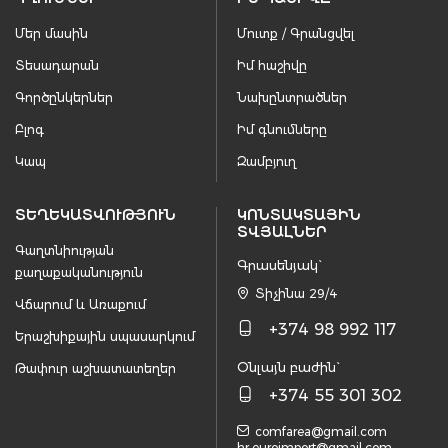
Մեր մասին
Մուտք / Գրանցվել
Տեսադարան
Իմ հաշիվը
Գործընկերներ
Նախընտրածներ
Բլոգ
Իմ գնումները
Կապ
Զամբյուղ
ՏԵՂԵԿԱՏՎՈՒԹՅՈՒՆ
ԿՈՆՏԱԿՏԱՅԻՆ
ՏՎՅԱԼՆԵՐ
Գաղտնիության
Գրասենյակ`
քաղաքականություն
Տիչինա 29/4
Վճարում և Առաքում
+374 98 992 117
Երաշխիքային սպասարկում
Օնլայն բաժին`
Թափուր աշխատատեղեր
+374 55 301 302
comfarea@gmail.com
hr.euroimport@gmail.com