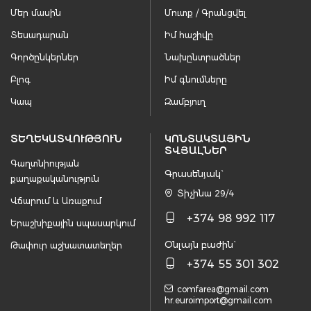
Մեր մասին
Մուտք / Գրանցվել
Տեսադարան
Իմ հաշիվը
Գործընկերներ
Նախընտրածներ
Բլոգ
Իմ գնումները
Կապ
Զամբյուղ
ՏԵՂԵԿԱՏՎՈՒԹՅՈՒՆ
ԿՈՆՏԱԿՏԱՅԻՆ
ՏՎՅԱԼՆԵՐ
Գաղտնիության
Գրասենյակ`
քաղաքականություն
Տիչինա 29/4
Վճարում և Առաքում
+374 98 992 117
Երաշխիքային սպասարկում
Օնլայն բաժին`
Թափուր աշխատատեղեր
+374 55 301 302
comfarea@gmail.com
hr.euroimport@gmail.com