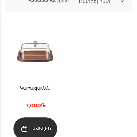
Կարագաման
7,000
֏
ԱՎԵԼԻՆ