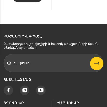
ԲԱԺԱՆՈՐԴԱԳՐՎԵԼ
Բաժանորդագրվեք զեղչերի և հատուկ առաջարկների մասին
տեղեկանալու համար։
ՀԵՏԵՒԵՔ ՄԵԶ
ՀՂՈՒՄՆԵՐ
ԻՄ ՀԱՇԻՎԸ