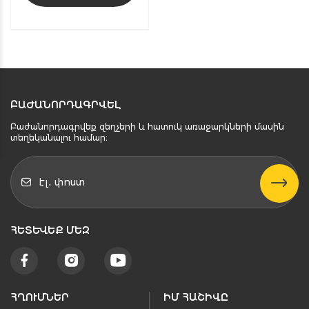
ԲԱԺԱՆՈՐԴԱԳՐՎԵԼ
Բաժանորդագրվեք զեղչերի և հատուկ առաջարկների մասին
տեղեկանալու համար։
ՀԵՏԵՒԵՔ ՄԵԶ
ՀՂՈՒՄՆԵՐ
ԻՄ ՀԱՇԻՎԸ