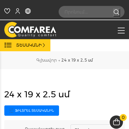
Skip
to
Search:
content
ՏԵՍԱԿԱՆԻ
Գլխավոր
→
24 x 19 x 2․5 սմ
24 x 19 x 2․5 սմ
ՖԻԼՏՐԵԼ ՏԵՍԱԿԱՆԻՆ
0
Դասակարգել ըստ