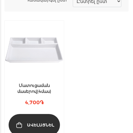
Մատուցաման
մասերով(4մաս)
4,700
֏
ԱՎԵԼԱՑՆԵԼ