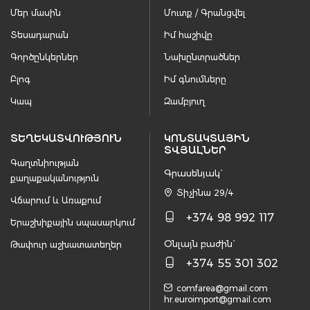
Մեր մասին
Մուտք / Գրանցվել
Տեսադարան
Իմ հաշիվը
Գործընկերներ
Նախընտրածներ
Բլոգ
Իմ գնումները
Կապ
Զամբյուղ
ՏԵՂԵԿԱՏՎՈՒԹՅՈՒՆ
ԿՈՆՏԱԿՏԱՅԻՆ
ՏՎՅԱԼՆԵՐ
Գաղտնիության
Գրասենյակ`
քաղաքականություն
Տիչինա 29/4
Վճարում և Առաքում
+374 98 992 117
Երաշխիքային սպասարկում
Օնլայն բաժին`
Թափուր աշխատատեղեր
+374 55 301 302
comfarea@gmail.com
hr.euroimport@gmail.com