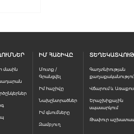
ՂՈՒՄՆԵՐ
ԻՄ ՀԱՇԻՎԸ
ՏԵՂԵԿԱՏՎՈՒԹ
ր մասին
Մուտք /
Գաղտնիության
Գրանցվել
քաղաքականությու
սադարան
Իմ հաշիվը
Վճարում և Առաքու
րծընկերներ
Նախընտրածներ
Երաշխիքային
ոգ
սպասարկում
Իմ գնումները
ապ
Թափուր աշխատա
Զամբյուղ