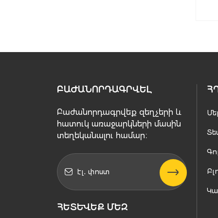
ԲԱԺԱՆՈՐԴԱԳՐՎԵԼ
Հ
Բաժանորդագրվեք զեղչերի և
Մե
հատուկ առաջարկների մասին
Տե
տեղեկանալու համար։
Գո
Բլ
Կ
ՀԵՏԵՒԵՔ ՄԵԶ