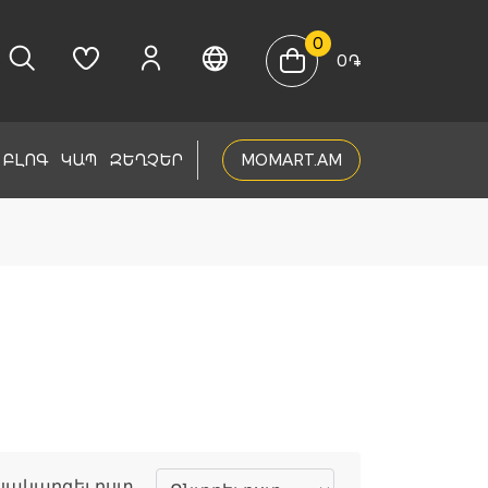
0
0
֏
ԲԼՈԳ
ԿԱՊ
ԶԵՂՉԵՐ
MOMART.AM
սակարգել ըստ