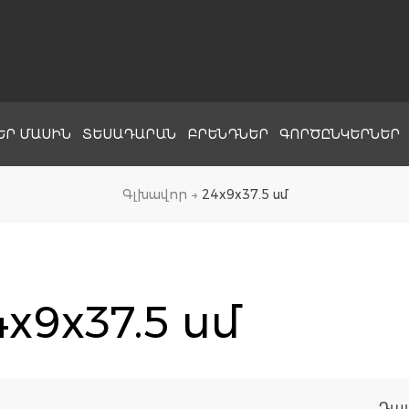
ԵՐ ՄԱՍԻՆ
ՏԵՍԱԴԱՐԱՆ
ԲՐԵՆԴՆԵՐ
ԳՈՐԾԸՆԿԵՐՆԵՐ
Գլխավոր
→
24x9x37.5 սմ
4x9x37.5 սմ
Դա