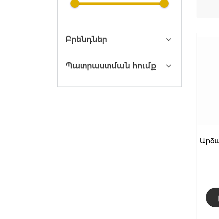
Բրենդներ
Պատրաստման հումք
Արձա