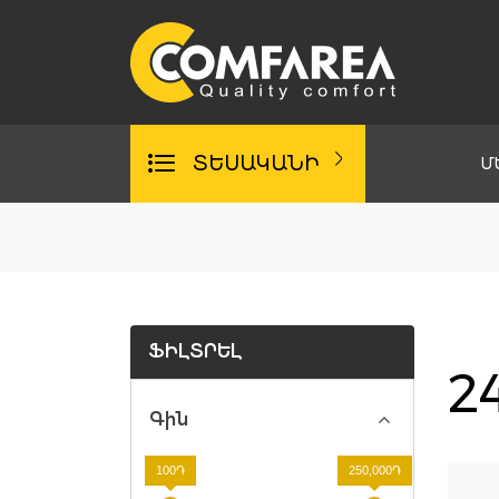
Skip
to
content
ՏԵՍԱԿԱՆԻ
Մ
ՖԻԼՏՐԵԼ
2
Գին
100֏
250,000֏