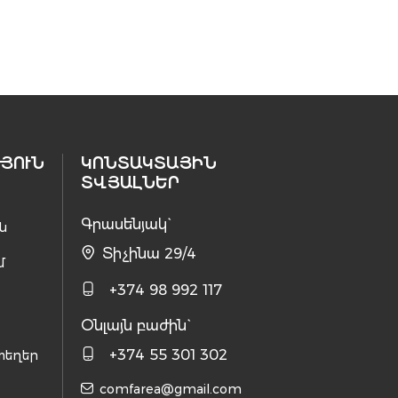
ՅՈՒՆ
ԿՈՆՏԱԿՏԱՅԻՆ
ՏՎՅԱԼՆԵՐ
Գրասենյակ`
ն
Տիչինա 29/4
մ
+374 98 992 117
Օնլայն բաժին`
+374 55 301 302
տեղեր
comfarea@gmail.com