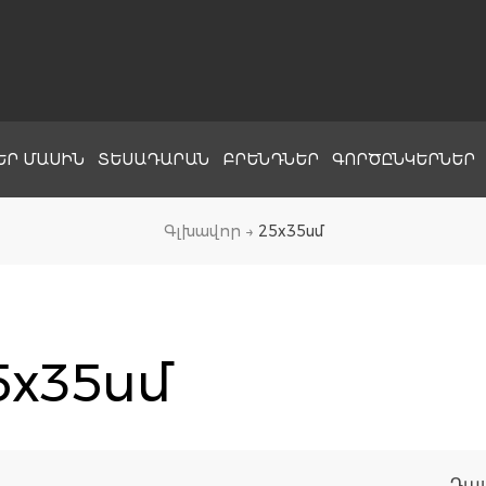
ԵՐ ՄԱՍԻՆ
ՏԵՍԱԴԱՐԱՆ
ԲՐԵՆԴՆԵՐ
ԳՈՐԾԸՆԿԵՐՆԵՐ
Գլխավոր
→
25x35սմ
5x35սմ
Դա