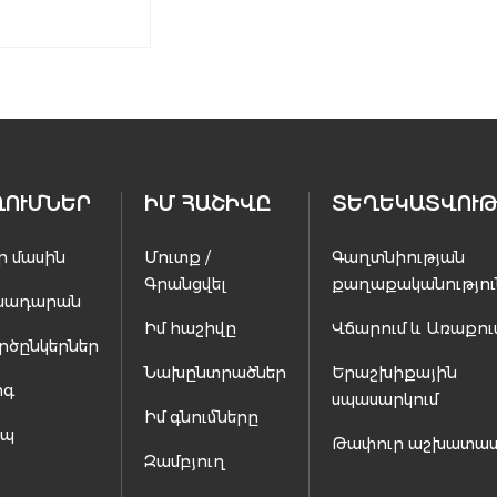
ՂՈՒՄՆԵՐ
ԻՄ ՀԱՇԻՎԸ
ՏԵՂԵԿԱՏՎՈՒԹ
ր մասին
Մուտք /
Գաղտնիության
Գրանցվել
քաղաքականությու
սադարան
Իմ հաշիվը
Վճարում և Առաքու
րծընկերներ
Նախընտրածներ
Երաշխիքային
ոգ
սպասարկում
Իմ գնումները
ապ
Թափուր աշխատա
Զամբյուղ