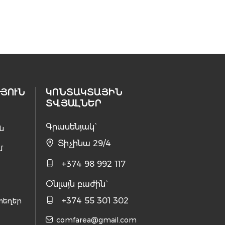
ՅՈՒՆ
ԿՈՆՏԱԿՏԱՅԻՆ
ՏՎՅԱԼՆԵՐ
Գրասենյակ`
ն
Տիչինա 29/4
մ
+374 98 992 117
Օնլայն բաժին`
+374 55 301 302
տեղեր
comfarea@gmail.com