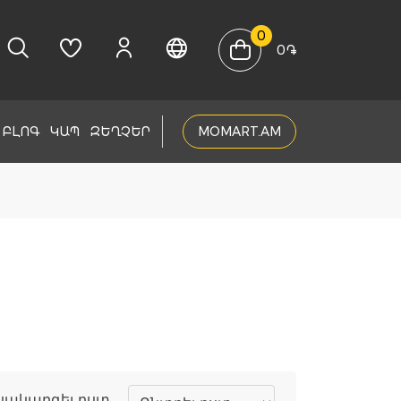
0
0
֏
ԲԼՈԳ
ԿԱՊ
ԶԵՂՉԵՐ
MOMART.AM
սակարգել ըստ