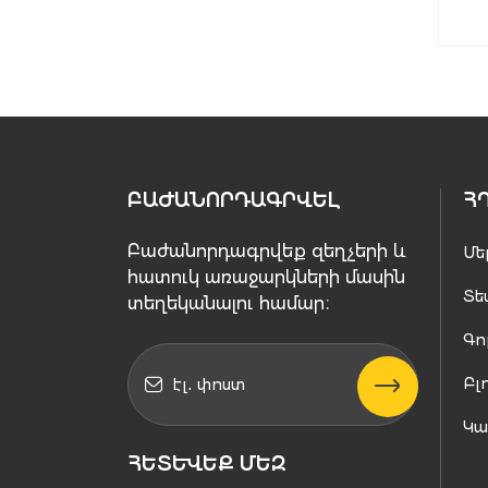
ԲԱԺԱՆՈՐԴԱԳՐՎԵԼ
Հ
Բաժանորդագրվեք զեղչերի և
Մե
հատուկ առաջարկների մասին
Տե
տեղեկանալու համար։
Գո
Բլ
Կ
ՀԵՏԵՒԵՔ ՄԵԶ