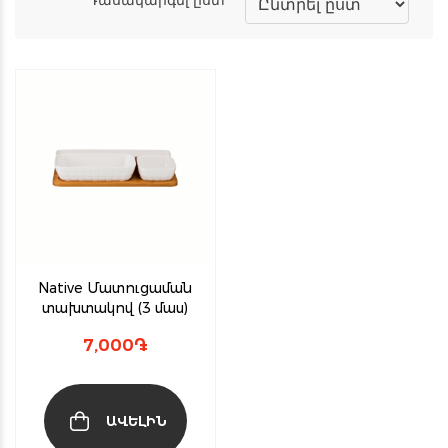
Native Մատուցաման
տախտակով (3 մաս)
7,000
֏
ԱՎԵԼԻՆ