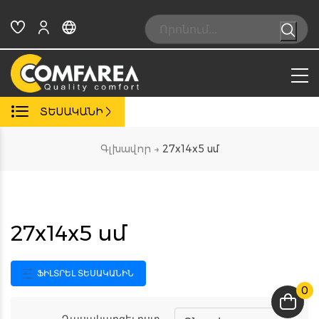
Skip
to
Search:
content
ՏԵՍԱԿԱՆԻ
Գլխավոր
→
27x14x5 սմ
27x14x5 սմ
ՖԻԼՏՐԵԼ ՏԵՍԱԿԱՆԻՆ
0
Դասակարգել ըստ