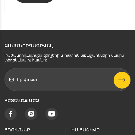
ԲԱԺԱՆՈՐԴԱԳՐՎԵԼ
Բաժանորդագրվեք զեղչերի և հատուկ առաջարկների մասին
տեղեկանալու համար։
ՀԵՏԵՒԵՔ ՄԵԶ
ՀՂՈՒՄՆԵՐ
ԻՄ ՀԱՇԻՎԸ