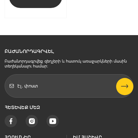
ԲԱԺԱՆՈՐԴԱԳՐՎԵԼ
Բաժանորդագրվեք զեղչերի և հատուկ առաջարկների մասին
տեղեկանալու համար։
ՀԵՏԵՒԵՔ ՄԵԶ
ՀՂՈՒՄՆԵՐ
ԻՄ ՀԱՇԻՎԸ