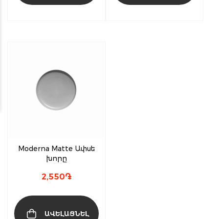
Moderna Matte Ափսե
խորը
2,550
֏
ԱՎԵԼԱՑՆԵԼ