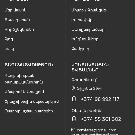
Մեր մասին
Մուտք / Գրանցվել
Տեսադարան
Իմ հաշիվը
Գործընկերներ
Նախընտրածներ
Բլոգ
Իմ գնումները
Կապ
Զամբյուղ
ՏԵՂԵԿԱՏՎՈՒԹՅՈՒՆ
ԿՈՆՏԱԿՏԱՅԻՆ
ՏՎՅԱԼՆԵՐ
Գաղտնիության
Գրասենյակ`
քաղաքականություն
Տիչինա 29/4
Վճարում և Առաքում
+374 98 992 117
Երաշխիքային սպասարկում
Օնլայն բաժին`
Թափուր աշխատատեղեր
+374 55 301 302
comfarea@gmail.com
hr.euroimport@gmail.com