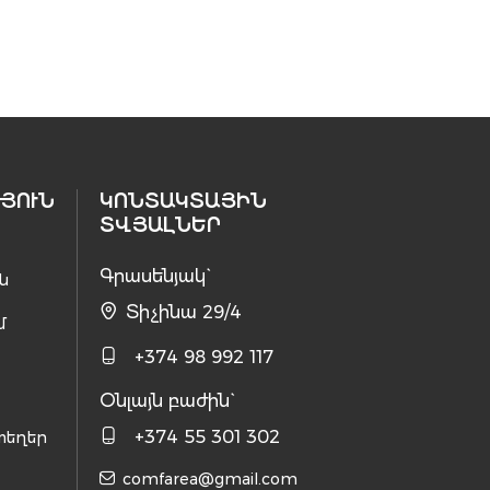
ՅՈՒՆ
ԿՈՆՏԱԿՏԱՅԻՆ
ՏՎՅԱԼՆԵՐ
Գրասենյակ`
ն
Տիչինա 29/4
մ
+374 98 992 117
Օնլայն բաժին`
+374 55 301 302
տեղեր
comfarea@gmail.com