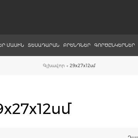
ԵՐ ՄԱՍԻՆ
ՏԵՍԱԴԱՐԱՆ
ԲՐԵՆԴՆԵՐ
ԳՈՐԾԸՆԿԵՐՆԵՐ
Գլխավոր
→
29x27x12սմ
9x27x12սմ
Դա