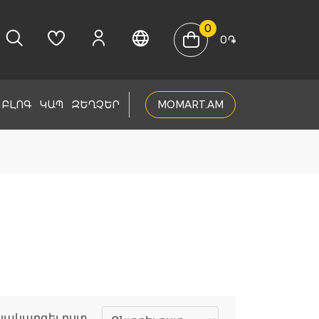
0
0
֏
ԲԼՈԳ
ԿԱՊ
ԶԵՂՉԵՐ
MOMART.AM
սակարգել ըստ