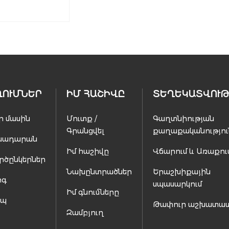
ՂՈՒՄՆԵՐ
ԻՄ ՀԱՇԻՎԸ
ՏԵՂԵԿԱՏՎՈՒԹ
ր մասին
Մուտք /
Գաղտնիության
Գրանցվել
քաղաքականությու
սադարան
Իմ հաշիվը
Վճարում և Առաքու
րծընկերներ
Նախընտրածներ
Երաշխիքային
ոգ
սպասարկում
Իմ գնումները
ապ
Թափուր աշխատա
Զամբյուղ