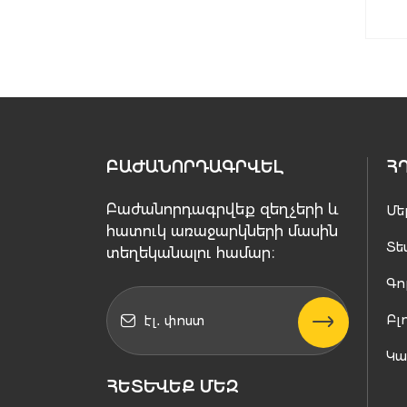
ԲԱԺԱՆՈՐԴԱԳՐՎԵԼ
Հ
Բաժանորդագրվեք զեղչերի և
Մե
հատուկ առաջարկների մասին
Տե
տեղեկանալու համար։
Գո
Բլ
Կ
ՀԵՏԵՒԵՔ ՄԵԶ