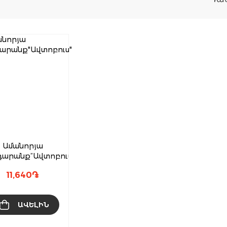
Ամանորյա
արանք”Ավտոբուս”
11,640
֏
ԱՎԵԼԻՆ