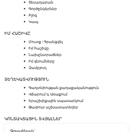
Տեսադարան
Գործընկերներ
Բլոգ
Կապ
ԻՄ ՀԱՇԻՎԸ
Մուտք / Գրանցվել
Իմ հաշիվը
Նախընտրածներ
Իմ գնումները
Զամբյուղ
ՏԵՂԵԿԱՏՎՈՒԹՅՈՒՆ
Գաղտնիության քաղաքականություն
Վճարում և Առաքում
Երաշխիքային սպասարկում
Թափուր աշխատատեղեր
ԿՈՆՏԱԿՏԱՅԻՆ ՏՎՅԱԼՆԵՐ
Գրասենյակ`