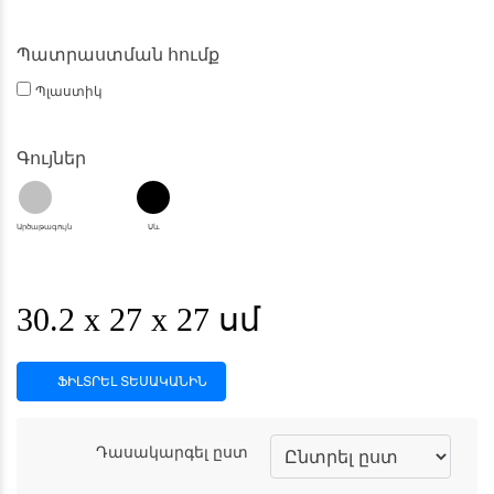
Պատրաստման հումք
Պլաստիկ
Գույներ
Արծաթագույն
Սև
‎30.2 x 27 x 27 սմ
ՖԻԼՏՐԵԼ ՏԵՍԱԿԱՆԻՆ
Դասակարգել ըստ