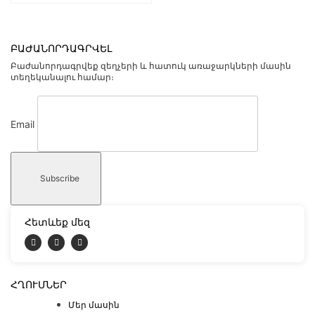
ԲԱԺԱՆՈՐԴԱԳՐՎԵԼ
Բաժանորդագրվեք զեղչերի և հատուկ առաջարկների մասին
տեղեկանալու համար։
Email
Հետևեք մեզ
ՀՂՈՒՄՆԵՐ
Մեր մասին