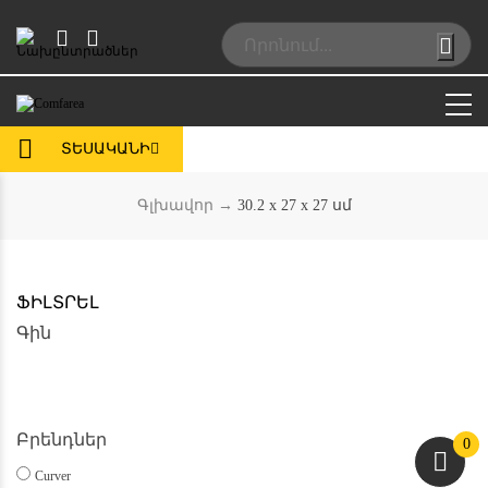
Skip
to
Search:
content
ՏԵՍԱԿԱՆԻ
Գլխավոր
→
‎30.2 x 27 x 27 սմ
ՖԻԼՏՐԵԼ
Գին
Բրենդներ
0
Curver