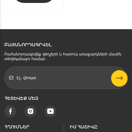
ԲԱԺԱՆՈՐԴԱԳՐՎԵԼ
Բաժանորդագրվեք զեղչերի և հատուկ առաջարկների մասին
տեղեկանալու համար։
ՀԵՏԵՒԵՔ ՄԵԶ
ՀՂՈՒՄՆԵՐ
ԻՄ ՀԱՇԻՎԸ