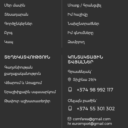
Մեր մասին
Մուտք / Գրանցվել
Տեսադարան
Իմ հաշիվը
Գործընկերներ
Նախընտրածներ
Բլոգ
Իմ գնումները
Կապ
Զամբյուղ
ՏԵՂԵԿԱՏՎՈՒԹՅՈՒՆ
ԿՈՆՏԱԿՏԱՅԻՆ
ՏՎՅԱԼՆԵՐ
Գաղտնիության
Գրասենյակ`
քաղաքականություն
Տիչինա 29/4
Վճարում և Առաքում
+374 98 992 117
Երաշխիքային սպասարկում
Օնլայն բաժին`
Թափուր աշխատատեղեր
+374 55 301 302
comfarea@gmail.com
hr.euroimport@gmail.com