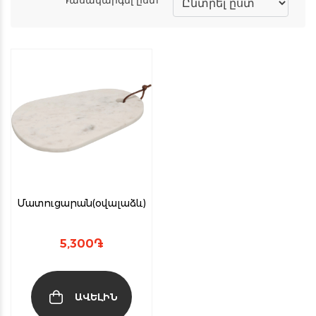
Մատուցարան(օվալաձև)
5,300
֏
ԱՎԵԼԻՆ