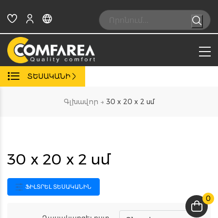
Skip
to
Search:
content
ՏԵՍԱԿԱՆԻ
Գլխավոր
→
30 x 20 x 2 սմ
30 x 20 x 2 սմ
ՖԻԼՏՐԵԼ ՏԵՍԱԿԱՆԻՆ
0
Դասակարգել ըստ