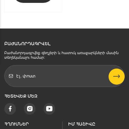
ԲԱԺԱՆՈՐԴԱԳՐՎԵԼ
Բաժանորդագրվեք զեղչերի և հատուկ առաջարկների մասին
տեղեկանալու համար։
ՀԵՏԵՒԵՔ ՄԵԶ
ՀՂՈՒՄՆԵՐ
ԻՄ ՀԱՇԻՎԸ