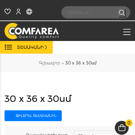
Skip
to
Search:
content
ՏԵՍԱԿԱՆԻ
Գլխավոր
→
30 x 36 x 30սմ
30 x 36 x 30սմ
ՖԻԼՏՐԵԼ ՏԵՍԱԿԱՆԻՆ
0
Դասակարգել ըստ