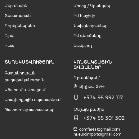
Մեր մասին
Մուտք / Գրանցվել
Տեսադարան
Իմ հաշիվը
Գործընկերներ
Նախընտրածներ
Բլոգ
Իմ գնումները
Կապ
Զամբյուղ
ՏԵՂԵԿԱՏՎՈՒԹՅՈՒՆ
ԿՈՆՏԱԿՏԱՅԻՆ
ՏՎՅԱԼՆԵՐ
Գաղտնիության
Գրասենյակ`
քաղաքականություն
Տիչինա 29/4
Վճարում և Առաքում
+374 98 992 117
Երաշխիքային սպասարկում
Օնլայն բաժին`
Թափուր աշխատատեղեր
+374 55 301 302
comfarea@gmail.com
hr.euroimport@gmail.com