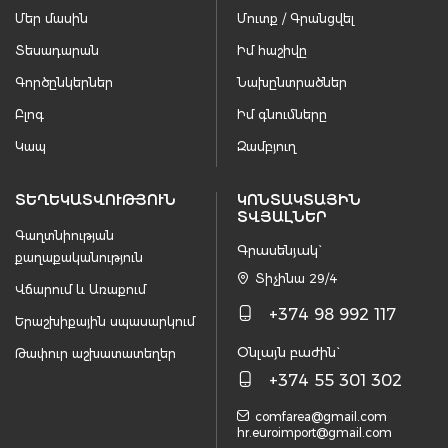
Մեր մասին
Մուտք / Գրանցվել
Տեսադարան
Իմ հաշիվը
Գործընկերներ
Նախընտրածներ
Բլոգ
Իմ գնումները
Կապ
Զամբյուղ
ՏԵՂԵԿԱՏՎՈՒԹՅՈՒՆ
ԿՈՆՏԱԿՏԱՅԻՆ
ՏՎՅԱԼՆԵՐ
Գաղտնիության
Գրասենյակ`
քաղաքականություն
Տիչինա 29/4
Վճարում և Առաքում
+374 98 992 117
Երաշխիքային սպասարկում
Օնլայն բաժին`
Թափուր աշխատատեղեր
+374 55 301 302
comfarea@gmail.com
hr.euroimport@gmail.com