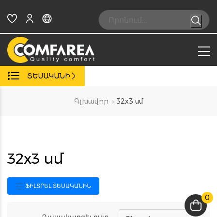
Skip
to
Search:
content
ՏԵՍԱԿԱՆԻ
Գլխավոր
→
32x3 սմ
32x3 սմ
ՖԻԼՏՐԵԼ ՏԵՍԱԿԱՆԻՆ
0
Դասակարգել ըստ