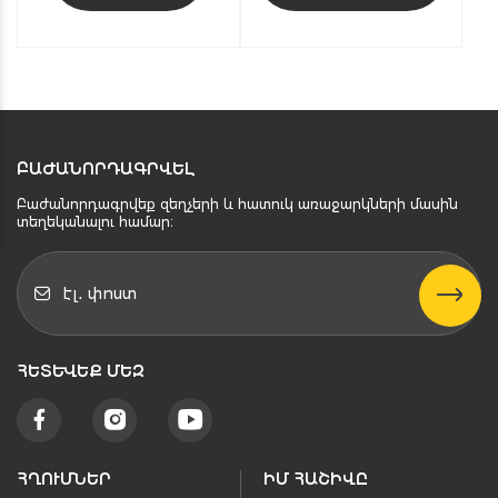
ԲԱԺԱՆՈՐԴԱԳՐՎԵԼ
Բաժանորդագրվեք զեղչերի և հատուկ առաջարկների մասին
տեղեկանալու համար։
ՀԵՏԵՒԵՔ ՄԵԶ
ՀՂՈՒՄՆԵՐ
ԻՄ ՀԱՇԻՎԸ