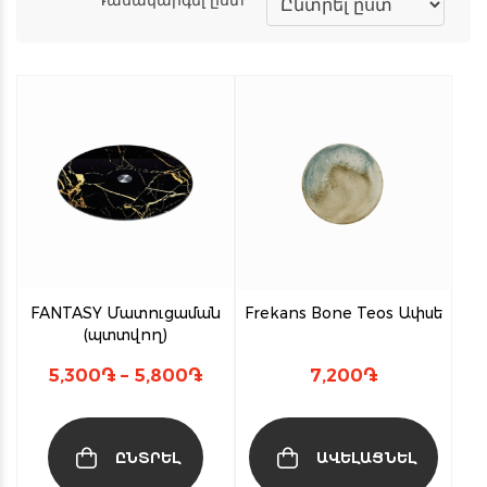
This
product
has
multiple
variants.
The
options
may
be
chosen
FANTASY Մատուցաման
Frekans Bone Teos Ափսե
on
(պտտվող)
the
product
Price
5,300
֏
–
5,800
֏
7,200
֏
range:
page
5,300֏
through
ԸՆՏՐԵԼ
ԱՎԵԼԱՑՆԵԼ
5,800֏