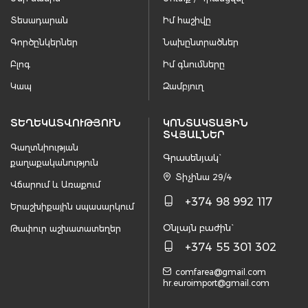
Տեսադարան
Իմ հաշիվը
Գործընկերներ
Նախընտրածներ
Բլոգ
Իմ գնումները
Կապ
Զամբյուղ
ՏԵՂԵԿԱՏՎՈՒԹՅՈՒՆ
ԿՈՆՏԱԿՏԱՅԻՆ
ՏՎՅԱԼՆԵՐ
Գաղտնիության
Գրասենյակ`
քաղաքականություն
Տիչինա 29/4
Վճարում և Առաքում
+374 98 992 117
Երաշխիքային սպասարկում
Օնլայն բաժին`
Թափուր աշխատատեղեր
+374 55 301 302
comfarea@gmail.com
hr.euroimport@gmail.com