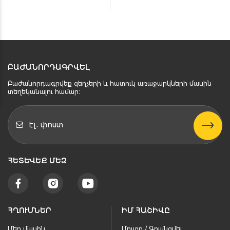
ԲԱԺԱՆՈՐԴԱԳՐՎԵԼ
Բաժանորդագրվեք զեղչերի և հատուկ առաջարկների մասին
տեղեկանալու համար։
ՀԵՏԵՒԵՔ ՄԵԶ
ՀՂՈՒՄՆԵՐ
ԻՄ ՀԱՇԻՎԸ
Մեր մասին
Մուտք / Գրանցվել