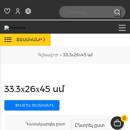
Skip
to
Search:
content
ՏԵՍԱԿԱՆԻ
Գլխավոր
→
33.3х26х45 սմ
33.3х26х45 սմ
ՖԻԼՏՐԵԼ ՏԵՍԱԿԱՆԻՆ
0
Դասակարգել ըստ