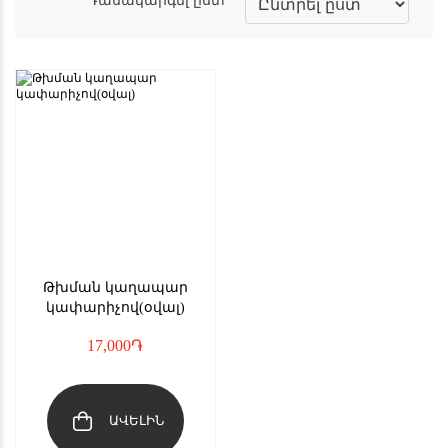
Թխման կաղապար
կափարիչով(օվալ)
17,000
֏
ԱՎԵԼԻՆ