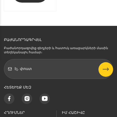
ԲԱԺԱՆՈՐԴԱԳՐՎԵԼ
Բաժանորդագրվեք զեղչերի և հատուկ առաջարկների մասին
տեղեկանալու համար։
ՀԵՏԵՒԵՔ ՄԵԶ
ՀՂՈՒՄՆԵՐ
ԻՄ ՀԱՇԻՎԸ