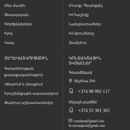
Մեր մասին
Մուտք / Գրանցվել
Տեսադարան
Իմ հաշիվը
Գործընկերներ
Նախընտրածներ
Բլոգ
Իմ գնումները
Կապ
Զամբյուղ
ՏԵՂԵԿԱՏՎՈՒԹՅՈՒՆ
ԿՈՆՏԱԿՏԱՅԻՆ
ՏՎՅԱԼՆԵՐ
Գաղտնիության
Գրասենյակ`
քաղաքականություն
Տիչինա 29/4
Վճարում և Առաքում
+374 98 992 117
Երաշխիքային սպասարկում
Օնլայն բաժին`
Թափուր աշխատատեղեր
+374 55 301 302
comfarea@gmail.com
hr.euroimport@gmail.com