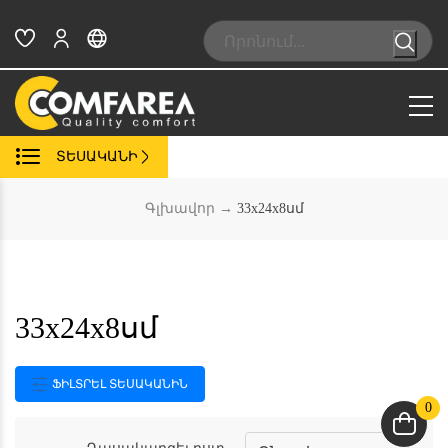
Skip
to
Search:
content
ՏԵՍԱԿԱՆԻ
Գլխավոր
→
33x24x8սմ
33x24x8սմ
ՖԻԼՏՐԵԼ ՏԵՍԱԿԱՆԻՆ
0
Դասակարգել ըստ