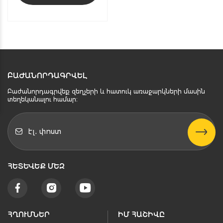
ԲԱԺԱՆՈՐԴԱԳՐՎԵԼ
Բաժանորդագրվեք զեղչերի և հատուկ առաջարկների մասին
տեղեկանալու համար։
ՀԵՏԵՒԵՔ ՄԵԶ
ՀՂՈՒՄՆԵՐ
ԻՄ ՀԱՇԻՎԸ