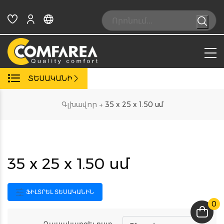
Skip
to
Search:
content
ՏԵՍԱԿԱՆԻ
Գլխավոր
→
35 x 25 x 1.50 սմ
35 x 25 x 1.50 սմ
ՖԻԼՏՐԵԼ ՏԵՍԱԿԱՆԻՆ
0
Դասակարգել ըստ