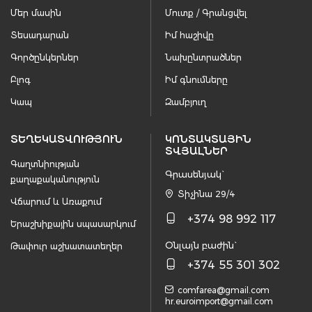
Մեր մասին
Մուտք / Գրանցվել
Տեսադարան
Իմ հաշիվը
Գործընկերներ
Նախընտրածներ
Բլոգ
Իմ գնումները
Կապ
Զամբյուղ
ՏԵՂԵԿԱՏՎՈՒԹՅՈՒՆ
ԿՈՆՏԱԿՏԱՅԻՆ
ՏՎՅԱԼՆԵՐ
Գաղտնիության
Գրասենյակ`
քաղաքականություն
Տիչինա 29/4
Վճարում և Առաքում
+374 98 992 117
Երաշխիքային սպասարկում
Օնլայն բաժին`
Թափուր աշխատատեղեր
+374 55 301 302
comfarea@gmail.com
hr.euroimport@gmail.com