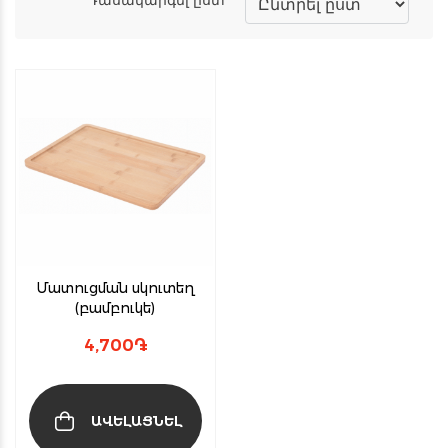
Մատուցման սկուտեղ
(բամբուկե)
4,700
֏
ԱՎԵԼԱՑՆԵԼ