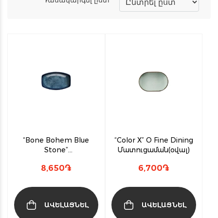
“Bone Bohem Blue
“Color X” O Fine Dining
Stone”
Մատուցաման(օվալ)
Մատուցաման(օվալաձև)
8,650
֏
6,700
֏
ԱՎԵԼԱՑՆԵԼ
ԱՎԵԼԱՑՆԵԼ