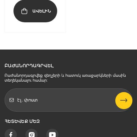
ԱՎԵԼԻՆ
ԲԱԺԱՆՈՐԴԱԳՐՎԵԼ
Բաժանորդագրվեք զեղչերի և հատուկ առաջարկների մասին
տեղեկանալու համար։
ՀԵՏԵՒԵՔ ՄԵԶ