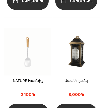
ԱՎԵԼԱՑՆԵԼ
ԱՎԵԼԱՑՆԵԼ
NATURE Խառնիչ
Ապակե լամպ
2,100
֏
8,000
֏