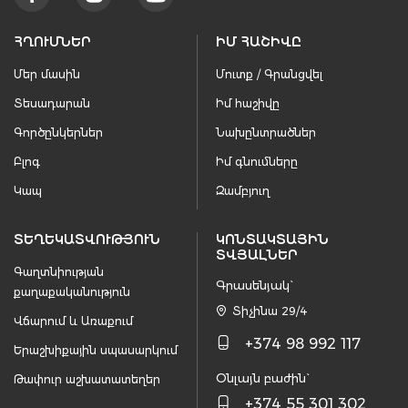
ՀՂՈՒՄՆԵՐ
ԻՄ ՀԱՇԻՎԸ
Մեր մասին
Մուտք / Գրանցվել
Տեսադարան
Իմ հաշիվը
Գործընկերներ
Նախընտրածներ
Բլոգ
Իմ գնումները
Կապ
Զամբյուղ
ՏԵՂԵԿԱՏՎՈՒԹՅՈՒՆ
ԿՈՆՏԱԿՏԱՅԻՆ
ՏՎՅԱԼՆԵՐ
Գաղտնիության
Գրասենյակ`
քաղաքականություն
Տիչինա 29/4
Վճարում և Առաքում
+374 98 992 117
Երաշխիքային սպասարկում
Օնլայն բաժին`
Թափուր աշխատատեղեր
+374 55 301 302