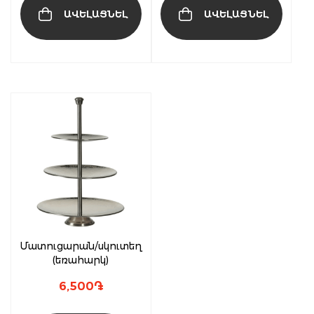
ԱՎԵԼԱՑՆԵԼ
ԱՎԵԼԱՑՆԵԼ
Մատուցարան/սկուտեղ
(եռահարկ)
6,500
֏