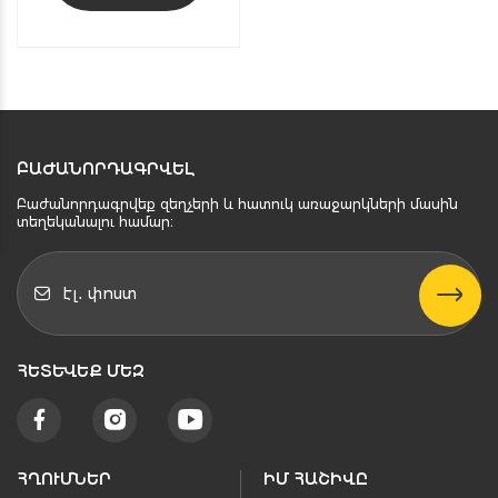
ԲԱԺԱՆՈՐԴԱԳՐՎԵԼ
Բաժանորդագրվեք զեղչերի և հատուկ առաջարկների մասին
տեղեկանալու համար։
ՀԵՏԵՒԵՔ ՄԵԶ
ՀՂՈՒՄՆԵՐ
ԻՄ ՀԱՇԻՎԸ