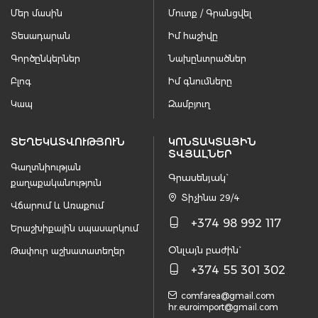
Մեր մասին
Մուտք / Գրանցվել
Տեսադարան
Իմ հաշիվը
Գործընկերներ
Նախընտրածներ
Բլոգ
Իմ գնումները
Կապ
Զամբյուղ
ՏԵՂԵԿԱՏՎՈՒԹՅՈՒՆ
ԿՈՆՏԱԿՏԱՅԻՆ
ՏՎՅԱԼՆԵՐ
Գաղտնիության
Գրասենյակ`
քաղաքականություն
Տիչինա 29/4
Վճարում և Առաքում
+374 98 992 117
Երաշխիքային սպասարկում
Օնլայն բաժին`
Թափուր աշխատատեղեր
+374 55 301 302
comfarea@gmail.com
hr.euroimport@gmail.com