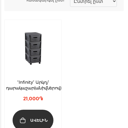
“Infinity” Արկղ/
դարակաշար(անիվներով)
21,000
֏
ԱՎԵԼԻՆ