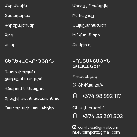
Մեր մասին
Մուտք / Գրանցվել
Տեսադարան
Իմ հաշիվը
Գործընկերներ
Նախընտրածներ
Բլոգ
Իմ գնումները
Կապ
Զամբյուղ
ՏԵՂԵԿԱՏՎՈՒԹՅՈՒՆ
ԿՈՆՏԱԿՏԱՅԻՆ
ՏՎՅԱԼՆԵՐ
Գաղտնիության
Գրասենյակ`
քաղաքականություն
Տիչինա 29/4
Վճարում և Առաքում
+374 98 992 117
Երաշխիքային սպասարկում
Օնլայն բաժին`
Թափուր աշխատատեղեր
+374 55 301 302
comfarea@gmail.com
hr.euroimport@gmail.com