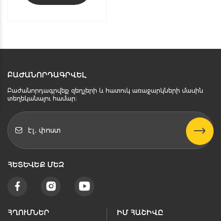
ԲԱԺԱՆՈՐԴԱԳՐՎԵԼ
Բաժանորդագրվեք զեղչերի և հատուկ առաջարկների մասին
տեղեկանալու համար։
ՀԵՏԵՒԵՔ ՄԵԶ
ՀՂՈՒՄՆԵՐ
ԻՄ ՀԱՇԻՎԸ