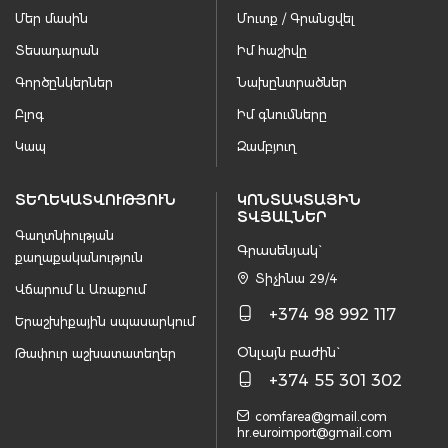
Մեր մասին
Մուտք / Գրանցվել
Տեսադարան
Իմ հաշիվը
Գործընկերներ
Նախընտրածներ
Բլոգ
Իմ գնումները
Կապ
Զամբյուղ
ՏԵՂԵԿԱՏՎՈՒԹՅՈՒՆ
ԿՈՆՏԱԿՏԱՅԻՆ
ՏՎՅԱԼՆԵՐ
Գաղտնիության
Գրասենյակ`
քաղաքականություն
Տիչինա 29/4
Վճարում և Առաքում
+374 98 992 117
Երաշխիքային սպասարկում
Օնլայն բաժին`
Թափուր աշխատատեղեր
+374 55 301 302
comfarea@gmail.com
hr.euroimport@gmail.com