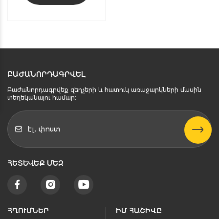
ԲԱԺԱՆՈՐԴԱԳՐՎԵԼ
Բաժանորդագրվեք զեղչերի և հատուկ առաջարկների մասին
տեղեկանալու համար։
ՀԵՏԵՒԵՔ ՄԵԶ
ՀՂՈՒՄՆԵՐ
ԻՄ ՀԱՇԻՎԸ