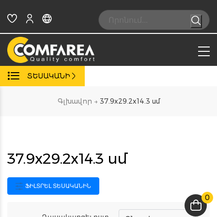
Skip
to
Search:
content
ՏԵՍԱԿԱՆԻ
Գլխավոր
→
37.9x29.2x14.3 սմ
37.9x29.2x14.3 սմ
ՖԻԼՏՐԵԼ ՏԵՍԱԿԱՆԻՆ
0
Դասակարգել ըստ