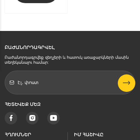
ԲԱԺԱՆՈՐԴԱԳՐՎԵԼ
Բաժանորդագրվեք զեղչերի և հատուկ առաջարկների մասին
տեղեկանալու համար։
ՀԵՏԵՒԵՔ ՄԵԶ
ՀՂՈՒՄՆԵՐ
ԻՄ ՀԱՇԻՎԸ