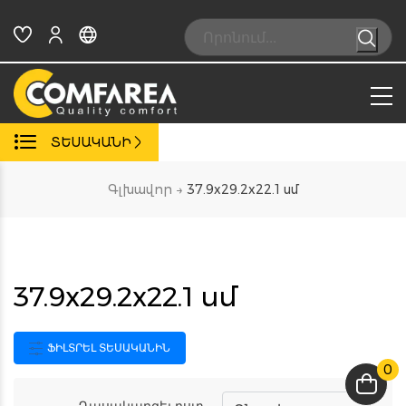
Skip
to
Search:
content
ՏԵՍԱԿԱՆԻ
Գլխավոր
→
37.9x29.2x22.1 սմ
37.9x29.2x22.1 սմ
ՖԻԼՏՐԵԼ ՏԵՍԱԿԱՆԻՆ
0
Դասակարգել ըստ