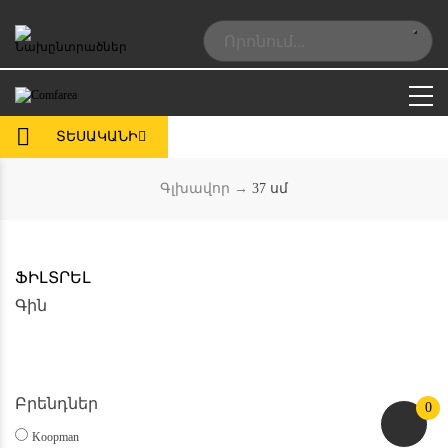
Skip
to
Search:
content
ՏԵՍԱԿԱՆԻ
Գլխավոր
→
37 սմ
ՖԻԼՏՐԵԼ
Գին
Բրենդներ
0
Koopman