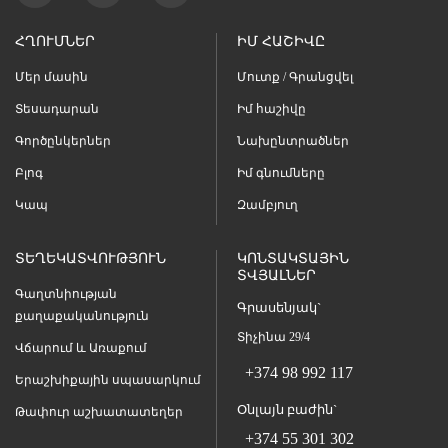
ՀՂՈՒՄՆԵՐ
ԻՄ ՀԱՇԻՎԸ
Մեր մասին
Մուտք / Գրանցվել
Տեսադարան
Իմ հաշիվը
Գործընկերներ
Նախընտրածներ
Բլոգ
Իմ գնումները
Կապ
Զամբյուղ
ՏԵՂԵԿԱՏՎՈՒԹՅՈՒՆ
ԿՈՆՏԱԿՏԱՅԻՆ
ՏՎՅԱԼՆԵՐ
Գաղտնիության
Գրասենյակ`
քաղաքականություն
Տիչինա 29/4
Վճարում և Առաքում
+374 98 992 117
Երաշխիքային սպասարկում
Օնլայն բաժին`
Թափուր աշխատատեղեր
+374 55 301 302