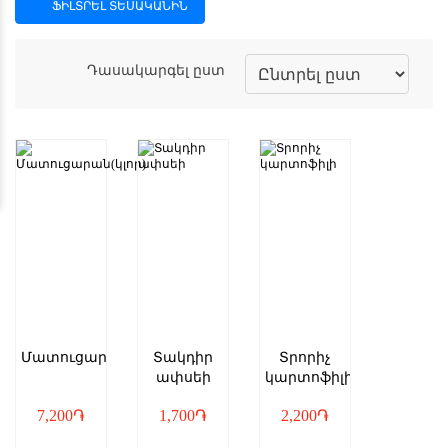
ՖԻԼՏՐԵԼ ՏԵՍԱԿԱՆԻՆ
Դասակարգել ըստ
Մատուցարան(կլոր)
Տակդիր
Տրորիչ
ափսեի
կարտոֆիլի
7,200
֏
1,700
֏
2,200
֏