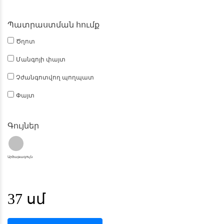
Պատրաստման հումք
Ծղոտ
Մանգոյի փայտ
Չժանգոտվող պողպատ
Փայտ
Գույներ
Արծաթագույն
37 սմ