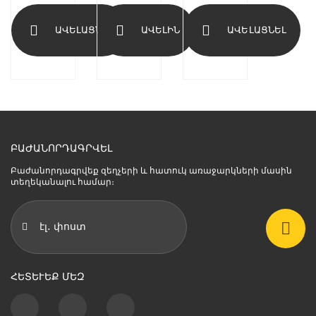
ԱՎԵԼԱՑՆԵԼ
ԱՎԵԼԻՆ
ԱՎԵԼԱՑՆԵԼ
ԲԱԺԱՆՈՐԴԱԳՐՎԵԼ
Բաժանորդագրվեք զեղչերի և հատուկ առաջարկների մասին
տեղեկանալու համար։
ՀԵՏԵՒԵՔ ՄԵԶ