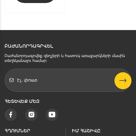
ԲԱԺԱՆՈՐԴԱԳՐՎԵԼ
Բաժանորդագրվեք զեղչերի և հատուկ առաջարկների մասին
տեղեկանալու համար։
ՀԵՏԵՒԵՔ ՄԵԶ
ՀՂՈՒՄՆԵՐ
ԻՄ ՀԱՇԻՎԸ