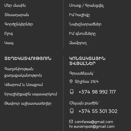
Մեր մասին
Մուտք / Գրանցվել
Տեսադարան
Իմ հաշիվը
Գործընկերներ
Նախընտրածներ
Բլոգ
Իմ գնումները
Կապ
Զամբյուղ
ՏԵՂԵԿԱՏՎՈՒԹՅՈՒՆ
ԿՈՆՏԱԿՏԱՅԻՆ
ՏՎՅԱԼՆԵՐ
Գաղտնիության
Գրասենյակ`
քաղաքականություն
Տիչինա 29/4
Վճարում և Առաքում
+374 98 992 117
Երաշխիքային սպասարկում
Օնլայն բաժին`
Թափուր աշխատատեղեր
+374 55 301 302
comfarea@gmail.com
hr.euroimport@gmail.com