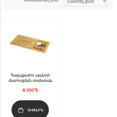
Հավաքածու պանրի
մատուցման տախտակ
+դանակներ(4 կտոր)
6,100
֏
ԱՎԵԼԻՆ