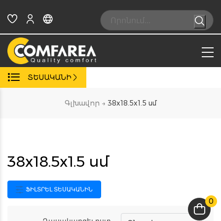
Skip
to
Search:
content
ՏԵՍԱԿԱՆԻ
Գլխավոր
→
38x18.5x1.5 սմ
38x18.5x1.5 սմ
ՖԻԼՏՐԵԼ ՏԵՍԱԿԱՆԻՆ
0
Դասակարգել ըստ