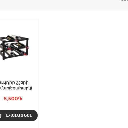
ակդիր շշերի
մար(եռահարկ)
5,500
֏
ԱՎԵԼԱՑՆԵԼ