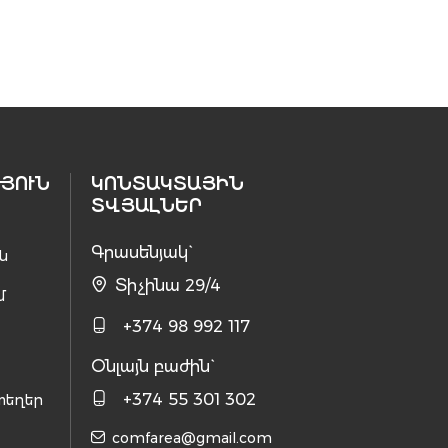
ՅՈՒՆ
ԿՈՆՏԱԿՏԱՅԻՆ
ՏՎՅԱԼՆԵՐ
Գրասենյակ`
ն
Տիչինա 29/4
մ
+374 98 992 117
Օնլայն բաժին`
+374 55 301 302
տեղեր
comfarea@gmail.com