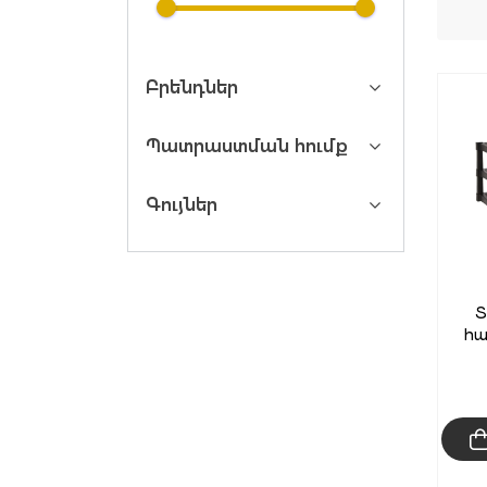
Բրենդներ
Պատրաստման հումք
Գույներ
Տ
հա