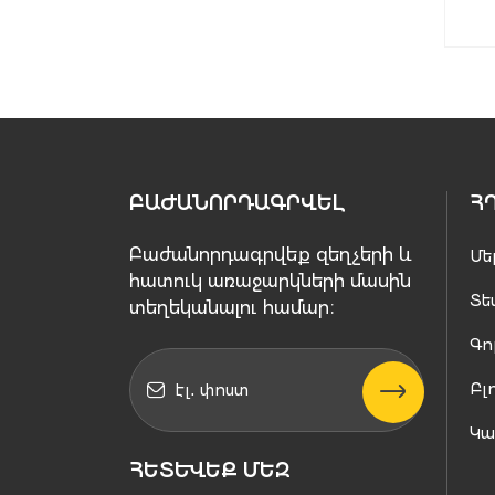
ԲԱԺԱՆՈՐԴԱԳՐՎԵԼ
Հ
Բաժանորդագրվեք զեղչերի և
Մե
հատուկ առաջարկների մասին
Տե
տեղեկանալու համար։
Գո
Բլ
Կ
ՀԵՏԵՒԵՔ ՄԵԶ