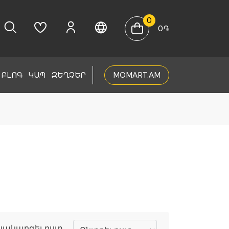
0
0
֏
ԲԼՈԳ
ԿԱՊ
ԶԵՂՉԵՐ
MOMART.AM
սակարգել ըստ