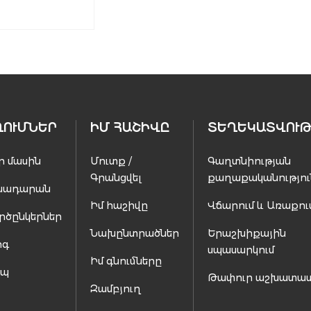
ՂՈՒՄՆԵՐ
ԻՄ ՀԱՇԻՎԸ
ՏԵՂԵԿԱՏՎՈՒԹ
ր մասին
Մուտք /
Գաղտնիության
Գրանցվել
քաղաքականությու
սադարան
Իմ հաշիվը
Վճարում և Առաքու
րծընկերներ
Նախընտրածներ
Երաշխիքային
ոգ
սպասարկում
Իմ գնումները
ապ
Թափուր աշխատա
Զամբյուղ