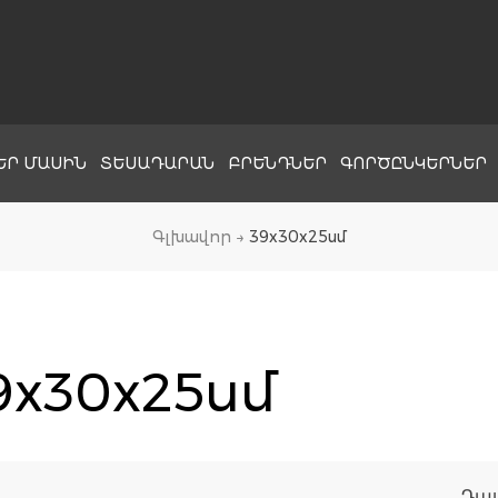
ԵՐ ՄԱՍԻՆ
ՏԵՍԱԴԱՐԱՆ
ԲՐԵՆԴՆԵՐ
ԳՈՐԾԸՆԿԵՐՆԵՐ
Գլխավոր
→
39x30x25սմ
9x30x25սմ
Դա