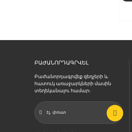
ԲԱԺԱՆՈՐԴԱԳՐՎԵԼ
Բաժանորդագրվեք զեղչերի և
հատուկ առաջարկների մասին
տեղեկանալու համար։