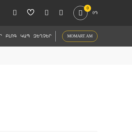
0
0
֏
Ր
ԲԼՈԳ
ԿԱՊ
ԶԵՂՉԵՐ
MOMART.AM