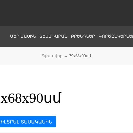
ՄԵՐ ՄԱՍԻՆ
ՏԵՍԱԴԱՐԱՆ
ԲՐԵՆԴՆԵՐ
ԳՈՐԾԸՆԿԵՐՆԵ
Գլխավոր
→
39x68x90սմ
9x68x90սմ
ԻԼՏՐԵԼ ՏԵՍԱԿԱՆԻՆ