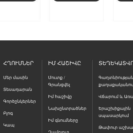
ՀՂՈՒՄՆԵՐ
ԻՄ ՀԱՇԻՎԸ
ՏԵՂԵԿԱՏՎՈ
Մեր մասին
Մուտք /
Գաղտնիությա
Գրանցվել
քաղաքականութ
Տեսադարան
Իմ հաշիվը
Վճարում և Առ
Գործընկերներ
Նախընտրածներ
Երաշխիքային
Բլոգ
սպասարկում
Իմ գնումները
Կապ
Թափուր աշխ
Զամբյուղ