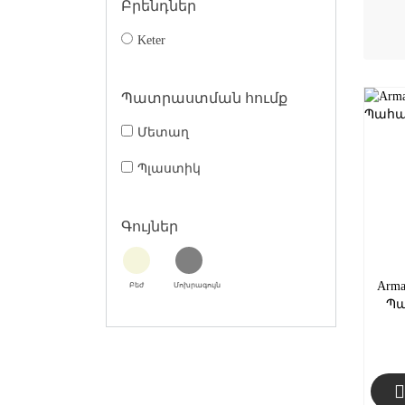
Բրենդներ
Keter
Պատրաստման հումք
Մետաղ
Պլաստիկ
Գույներ
Arma
Բեժ
Մոխրագույն
Պա