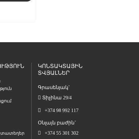
ՒԹՅՈՒՆ
ԿՈՆՏԱԿՏԱՅԻՆ
ՏՎՅԱԼՆԵՐ
ն
Գրասենյակ`
յուն
Տիչինա 29/4
աքում
+374 98 992 117
Օնլայն բաժին`
+374 55 301 302
ատատեղեր