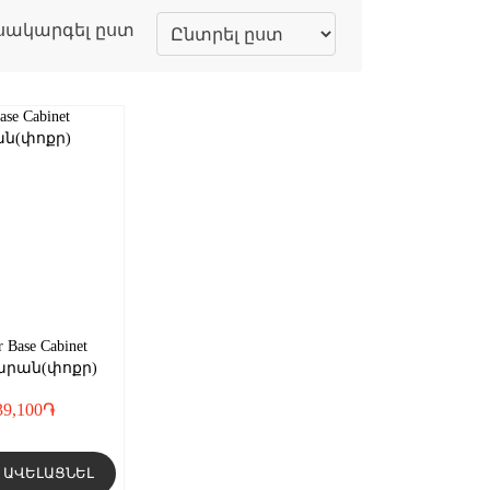
սակարգել ըստ
r Base Cabinet
րան(փոքր)
39,100
֏
ԱՎԵԼԱՑՆԵԼ