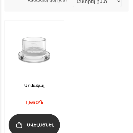
Մոմակալ
1,560
֏
ԱՎԵԼԱՑՆԵԼ