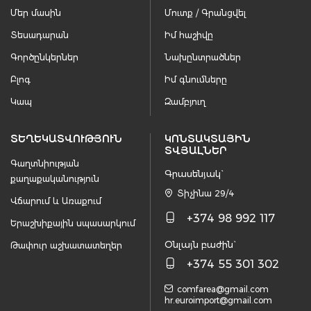
Մեր մասին
Մուտք / Գրանցվել
Տեսադարան
Իմ հաշիվը
Գործընկերներ
Նախընտրածներ
Բլոգ
Իմ գնումները
Կապ
Զամբյուղ
ՏԵՂԵԿԱՏՎՈՒԹՅՈՒՆ
ԿՈՆՏԱԿՏԱՅԻՆ
ՏՎՅԱԼՆԵՐ
Գաղտնիության
Գրասենյակ`
քաղաքականություն
Տիչինա 29/4
Վճարում և Առաքում
+374 98 992 117
Երաշխիքային սպասարկում
Օնլայն բաժին`
Թափուր աշխատատեղեր
+374 55 301 302
comfarea@gmail.com
hr.euroimport@gmail.com