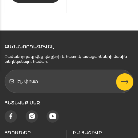
ԲԱԺԱՆՈՐԴԱԳՐՎԵԼ
Բաժանորդագրվեք զեղչերի և հատուկ առաջարկների մասին
տեղեկանալու համար։
ՀԵՏԵՒԵՔ ՄԵԶ
ՀՂՈՒՄՆԵՐ
ԻՄ ՀԱՇԻՎԸ