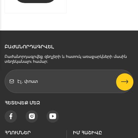
ԲԱԺԱՆՈՐԴԱԳՐՎԵԼ
Բաժանորդագրվեք զեղչերի և հատուկ առաջարկների մասին
տեղեկանալու համար։
ՀԵՏԵՒԵՔ ՄԵԶ
ՀՂՈՒՄՆԵՐ
ԻՄ ՀԱՇԻՎԸ