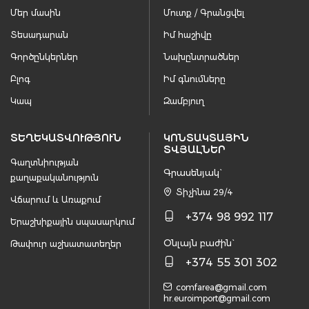
Մեր մասին
Մուտք / Գրանցվել
Տեսադարան
Իմ հաշիվը
Գործընկերներ
Նախընտրածներ
Բլոգ
Իմ գնումները
Կապ
Զամբյուղ
ՏԵՂԵԿԱՏՎՈՒԹՅՈՒՆ
ԿՈՆՏԱԿՏԱՅԻՆ
ՏՎՅԱԼՆԵՐ
Գաղտնիության
Գրասենյակ`
քաղաքականություն
Տիչինա 29/4
Վճարում և Առաքում
+374 98 992 117
Երաշխիքային սպասարկում
Օնլայն բաժին`
Թափուր աշխատատեղեր
+374 55 301 302
comfarea@gmail.com
hr.euroimport@gmail.com