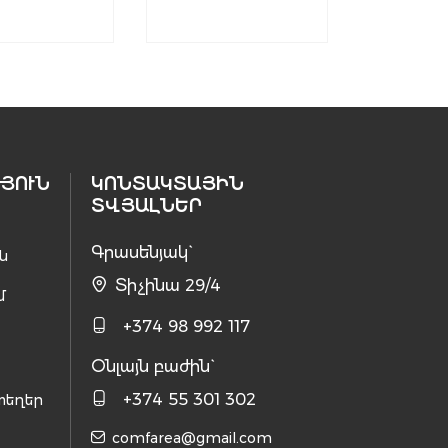
ՅՈՒՆ
ԿՈՆՏԱԿՏԱՅԻՆ
ՏՎՅԱԼՆԵՐ
Գրասենյակ`
ն
Տիչինա 29/4
մ
+374 98 992 117
Օնլայն բաժին`
+374 55 301 302
տեղեր
comfarea@gmail.com