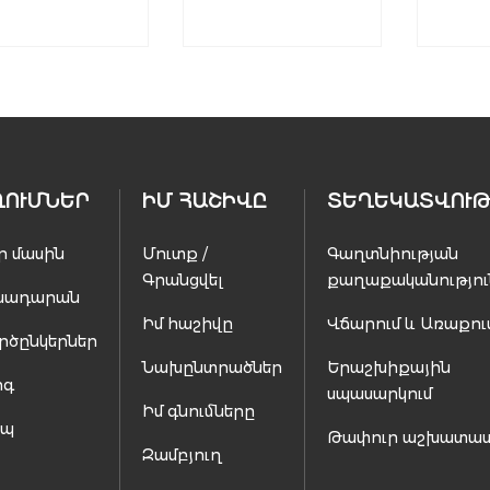
ՂՈՒՄՆԵՐ
ԻՄ ՀԱՇԻՎԸ
ՏԵՂԵԿԱՏՎՈՒԹ
ր մասին
Մուտք /
Գաղտնիության
Գրանցվել
քաղաքականությու
սադարան
Իմ հաշիվը
Վճարում և Առաքու
րծընկերներ
Նախընտրածներ
Երաշխիքային
ոգ
սպասարկում
Իմ գնումները
ապ
Թափուր աշխատա
Զամբյուղ