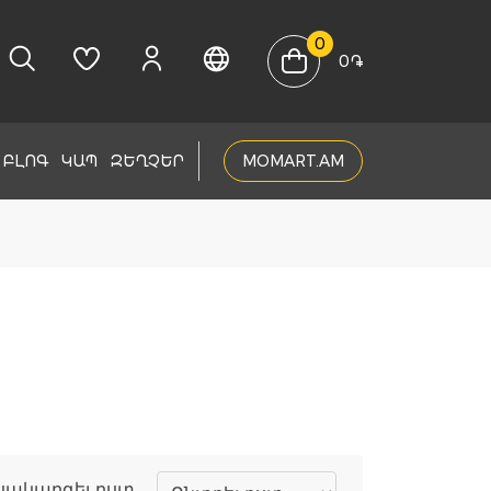
0
0
֏
ԲԼՈԳ
ԿԱՊ
ԶԵՂՉԵՐ
MOMART.AM
սակարգել ըստ