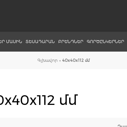
ԵՐ ՄԱՍԻՆ
ՏԵՍԱԴԱՐԱՆ
ԲՐԵՆԴՆԵՐ
ԳՈՐԾԸՆԿԵՐՆԵՐ
Գլխավոր
→
40x40x112 մմ
0x40x112 մմ
Դա