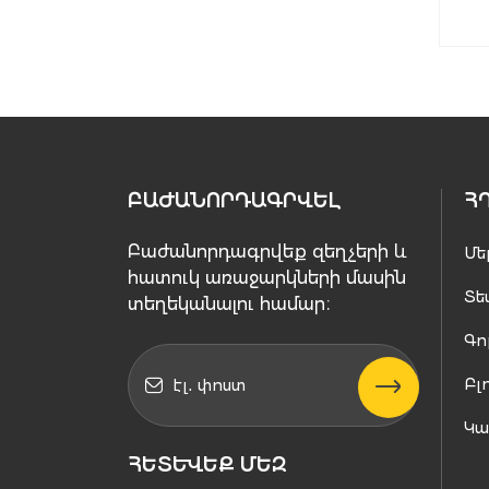
ԲԱԺԱՆՈՐԴԱԳՐՎԵԼ
Հ
Բաժանորդագրվեք զեղչերի և
Մե
հատուկ առաջարկների մասին
Տե
տեղեկանալու համար։
Գո
Բլ
Կ
ՀԵՏԵՒԵՔ ՄԵԶ