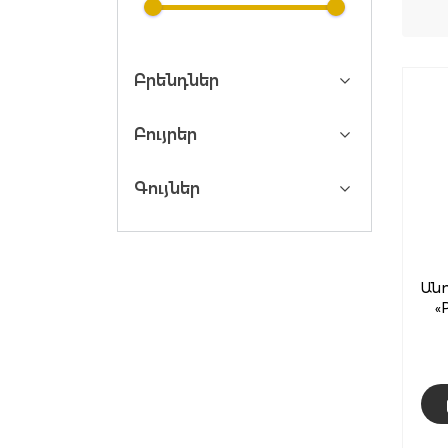
Բրենդներ
Բույրեր
Գույներ
Անո
«