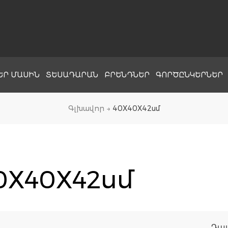
ԵՐ ՄԱՍԻՆ
ՏԵՍԱԴԱՐԱՆ
ԲՐԵՆԴՆԵՐ
ԳՈՐԾԸՆԿԵՐՆԵՐ
Գլխավոր
→
40X40X42սմ
0X40X42սմ
Դա