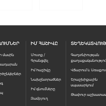
ՂՈՒՄՆԵՐ
ԻՄ ՀԱՇԻՎԸ
ՏԵՂԵԿԱՏՎՈՒԹ
ր մասին
Մուտք /
Գաղտնիության
Գրանցվել
քաղաքականությու
սադարան
Իմ հաշիվը
Վճարում և Առաքու
րծընկերներ
Նախընտրածներ
Երաշխիքային
ոգ
սպասարկում
Իմ գնումները
ապ
Թափուր աշխատա
Զամբյուղ