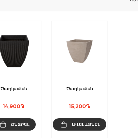
ct
le
ts.
ns
Ծաղկաման
Ծաղկաման
n
14,900
֏
15,200
֏
ct
ԸՆՏՐԵԼ
ԱՎԵԼԱՑՆԵԼ