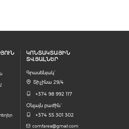
ՅՈՒՆ
ԿՈՆՏԱԿՏԱՅԻՆ
ՏՎՅԱԼՆԵՐ
Գրասենյակ`
ն
Տիչինա 29/4
մ
+374 98 992 117
Օնլայն բաժին`
+374 55 301 302
տեղեր
comfarea@gmail.com