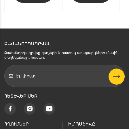
ԲԱԺԱՆՈՐԴԱԳՐՎԵԼ
Բաժանորդագրվեք զեղչերի և հատուկ առաջարկների մասին
տեղեկանալու համար։
ՀԵՏԵՒԵՔ ՄԵԶ
ՀՂՈՒՄՆԵՐ
ԻՄ ՀԱՇԻՎԸ