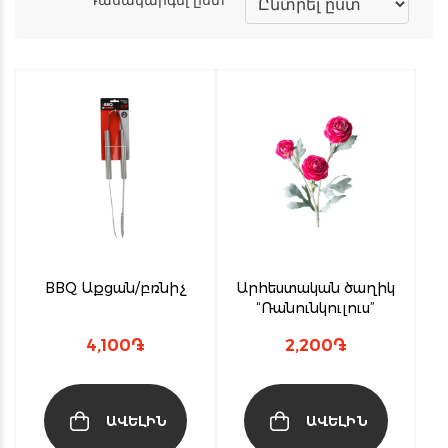
BBQ Աքցան/բռնիչ
Արհեստական ծաղիկ
“Ռանունկուլուս”
4,100
֏
2,200
֏
ԱՎԵԼԻՆ
ԱՎԵԼԻՆ