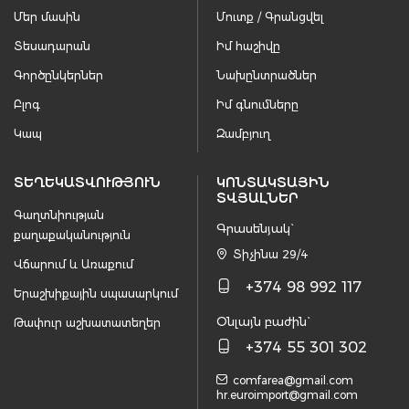
Մեր մասին
Մուտք / Գրանցվել
Տեսադարան
Իմ հաշիվը
Գործընկերներ
Նախընտրածներ
Բլոգ
Իմ գնումները
Կապ
Զամբյուղ
ՏԵՂԵԿԱՏՎՈՒԹՅՈՒՆ
ԿՈՆՏԱԿՏԱՅԻՆ
ՏՎՅԱԼՆԵՐ
Գաղտնիության
Գրասենյակ`
քաղաքականություն
Տիչինա 29/4
Վճարում և Առաքում
+374 98 992 117
Երաշխիքային սպասարկում
Օնլայն բաժին`
Թափուր աշխատատեղեր
+374 55 301 302
comfarea@gmail.com
hr.euroimport@gmail.com