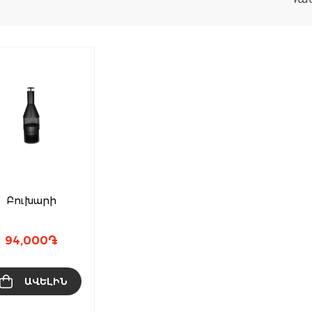
Բուխարի
94,000
֏
ԱՎԵԼԻՆ