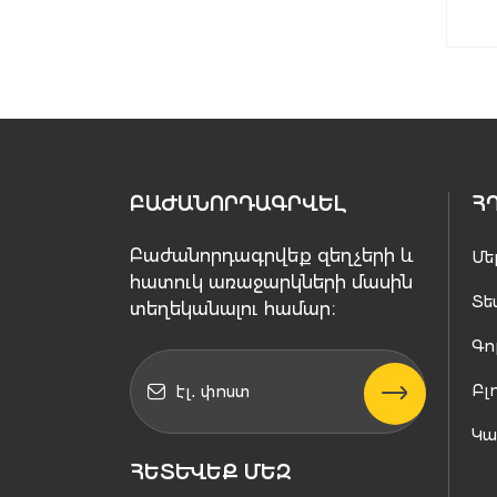
ԲԱԺԱՆՈՐԴԱԳՐՎԵԼ
Հ
Բաժանորդագրվեք զեղչերի և
Մե
հատուկ առաջարկների մասին
Տե
տեղեկանալու համար։
Գո
Բլ
Կ
ՀԵՏԵՒԵՔ ՄԵԶ