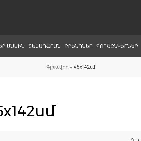
ԵՐ ՄԱՍԻՆ
ՏԵՍԱԴԱՐԱՆ
ԲՐԵՆԴՆԵՐ
ԳՈՐԾԸՆԿԵՐՆԵՐ
Գլխավոր
→
45x142սմ
5x142սմ
Դա