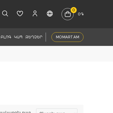
0
0
֏
ԲԼՈԳ
ԿԱՊ
ԶԵՂՉԵՐ
MOMART.AM
սակարգել ըստ