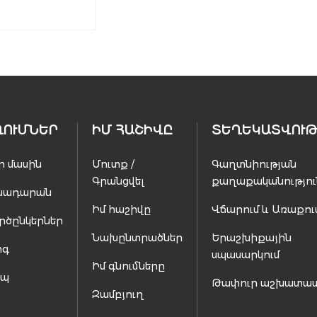
ՂՈՒՄՆԵՐ
ԻՄ ՀԱՇԻՎԸ
ՏԵՂԵԿԱՏՎՈՒԹ
ր մասին
Մուտք /
Գաղտնիության
Գրանցվել
քաղաքականությու
սադարան
Իմ հաշիվը
Վճարում և Առաքու
րծընկերներ
Նախընտրածներ
Երաշխիքային
ոգ
սպասարկում
Իմ գնումները
ապ
Թափուր աշխատա
Զամբյուղ