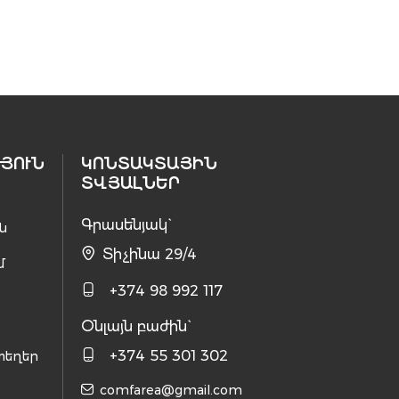
ՅՈՒՆ
ԿՈՆՏԱԿՏԱՅԻՆ
ՏՎՅԱԼՆԵՐ
Գրասենյակ`
ն
Տիչինա 29/4
մ
+374 98 992 117
Օնլայն բաժին`
+374 55 301 302
տեղեր
comfarea@gmail.com