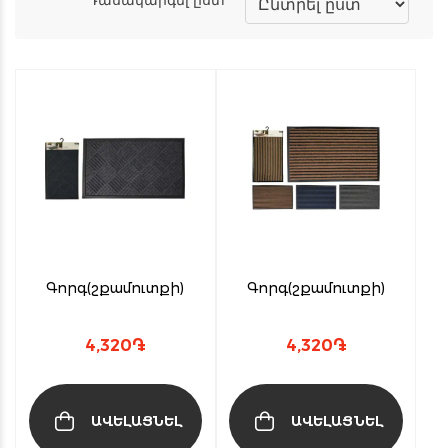
Գորգ(շքամուտքի)
Գորգ(շքամուտքի)
4,320
֏
4,320
֏
ԱՎԵԼԱՑՆԵԼ
ԱՎԵԼԱՑՆԵԼ