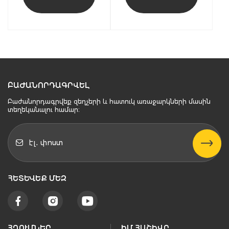
ԲԱԺԱՆՈՐԴԱԳՐՎԵԼ
Բաժանորդագրվեք զեղչերի և հատուկ առաջարկների մասին
տեղեկանալու համար։
ՀԵՏԵՒԵՔ ՄԵԶ
ՀՂՈՒՄՆԵՐ
ԻՄ ՀԱՇԻՎԸ