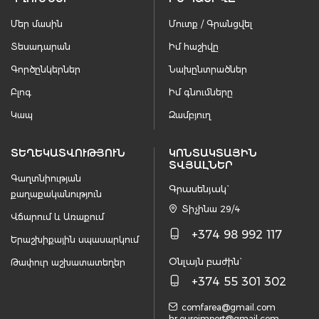
Մեր մասին
Մուտք / Գրանցվել
Տեսադարան
Իմ հաշիվը
Գործընկերներ
Նախընտրածներ
Բլոգ
Իմ գնումները
Կապ
Զամբյուղ
ՏԵՂԵԿԱՏՎՈՒԹՅՈՒՆ
ԿՈՆՏԱԿՏԱՅԻՆ
ՏՎՅԱԼՆԵՐ
Գաղտնիության
Գրասենյակ`
քաղաքականություն
Տիչինա 29/4
Վճարում և Առաքում
+374 98 992 117
Երաշխիքային սպասարկում
Օնլայն բաժին`
Թափուր աշխատատեղեր
+374 55 301 302
comfarea@gmail.com
hr.euroimport@gmail.com