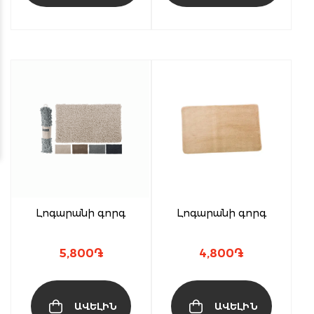
Լոգարանի գորգ
Լոգարանի գորգ
5,800
֏
4,800
֏
ԱՎԵԼԻՆ
ԱՎԵԼԻՆ