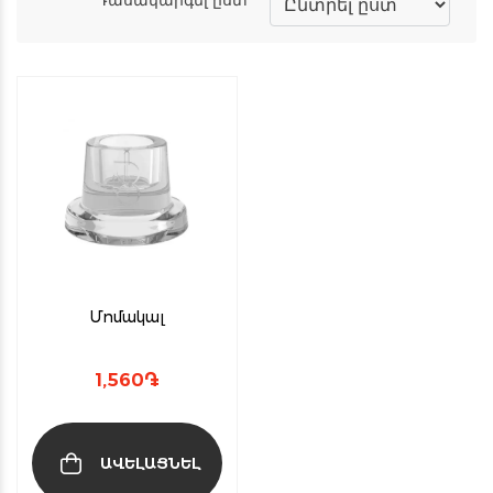
Մոմակալ
1,560
֏
ԱՎԵԼԱՑՆԵԼ