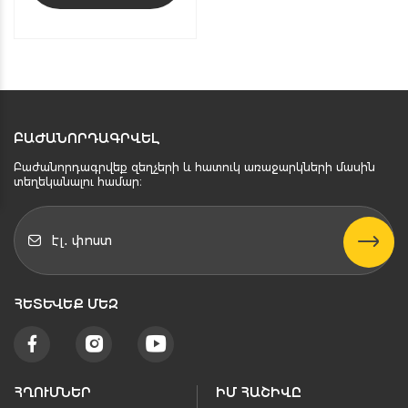
ԲԱԺԱՆՈՐԴԱԳՐՎԵԼ
Բաժանորդագրվեք զեղչերի և հատուկ առաջարկների մասին
տեղեկանալու համար։
ՀԵՏԵՒԵՔ ՄԵԶ
ՀՂՈՒՄՆԵՐ
ԻՄ ՀԱՇԻՎԸ