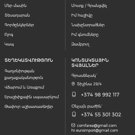
Մեր մասին
Մուտք / Գրանցվել
Տեսադարան
Իմ հաշիվը
Գործընկերներ
Նախընտրածներ
Բլոգ
Իմ գնումները
Կապ
Զամբյուղ
ՏԵՂԵԿԱՏՎՈՒԹՅՈՒՆ
ԿՈՆՏԱԿՏԱՅԻՆ
ՏՎՅԱԼՆԵՐ
Գաղտնիության
Գրասենյակ`
քաղաքականություն
Տիչինա 29/4
Վճարում և Առաքում
+374 98 992 117
Երաշխիքային սպասարկում
Օնլայն բաժին`
Թափուր աշխատատեղեր
+374 55 301 302
comfarea@gmail.com
hr.euroimport@gmail.com