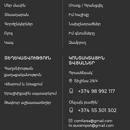
Մեր մասին
Մուտք / Գրանցվել
Տեսադարան
Իմ հաշիվը
Գործընկերներ
Նախընտրածներ
Բլոգ
Իմ գնումները
Կապ
Զամբյուղ
ՏԵՂԵԿԱՏՎՈՒԹՅՈՒՆ
ԿՈՆՏԱԿՏԱՅԻՆ
ՏՎՅԱԼՆԵՐ
Գաղտնիության
Գրասենյակ`
քաղաքականություն
Տիչինա 29/4
Վճարում և Առաքում
+374 98 992 117
Երաշխիքային սպասարկում
Օնլայն բաժին`
Թափուր աշխատատեղեր
+374 55 301 302
comfarea@gmail.com
hr.euroimport@gmail.com