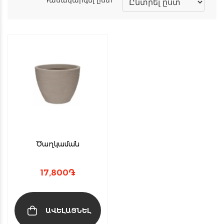
Ծաղկաման
17,800
֏
ԱՎԵԼԱՑՆԵԼ