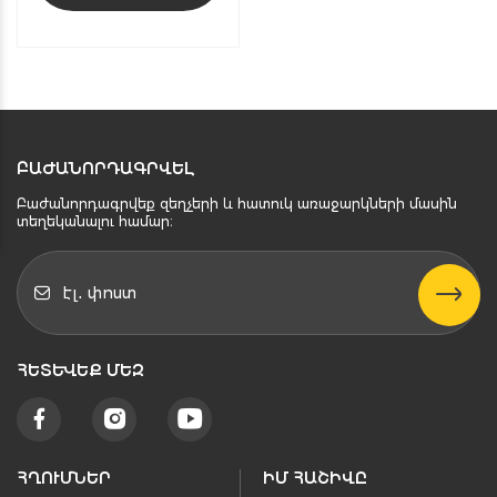
ԲԱԺԱՆՈՐԴԱԳՐՎԵԼ
Բաժանորդագրվեք զեղչերի և հատուկ առաջարկների մասին
տեղեկանալու համար։
ՀԵՏԵՒԵՔ ՄԵԶ
ՀՂՈՒՄՆԵՐ
ԻՄ ՀԱՇԻՎԸ