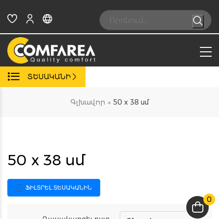
Skip
to
Search:
content
ՏԵՍԱԿԱՆԻ
Գլխավոր
→
50 x 38 սմ
50 x 38 սմ
ՖԻԼՏՐԵԼ ՏԵՍԱԿԱՆԻՆ
0
Դասակարգել ըստ