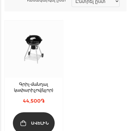
Գրիլ-մանղալ
կափարիչով(կլոր)
44,500
֏
ԱՎԵԼԻՆ