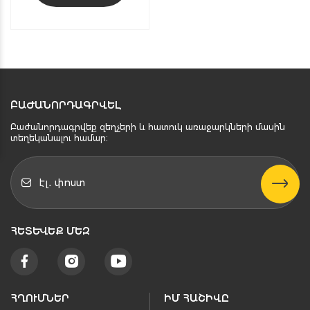
ԲԱԺԱՆՈՐԴԱԳՐՎԵԼ
Բաժանորդագրվեք զեղչերի և հատուկ առաջարկների մասին
տեղեկանալու համար։
ՀԵՏԵՒԵՔ ՄԵԶ
ՀՂՈՒՄՆԵՐ
ԻՄ ՀԱՇԻՎԸ