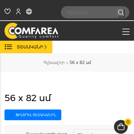
Skip
to
Search:
content
ՏԵՍԱԿԱՆԻ
Գլխավոր
→
56 x 82 սմ
56 x 82 սմ
ՖԻԼՏՐԵԼ ՏԵՍԱԿԱՆԻՆ
0
Դասակարգել ըստ