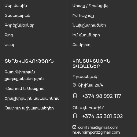
Մեր մասին
Մուտք / Գրանցվել
Տեսադարան
Իմ հաշիվը
Գործընկերներ
Նախընտրածներ
Բլոգ
Իմ գնումները
Կապ
Զամբյուղ
ՏԵՂԵԿԱՏՎՈՒԹՅՈՒՆ
ԿՈՆՏԱԿՏԱՅԻՆ
ՏՎՅԱԼՆԵՐ
Գաղտնիության
Գրասենյակ`
քաղաքականություն
Տիչինա 29/4
Վճարում և Առաքում
+374 98 992 117
Երաշխիքային սպասարկում
Օնլայն բաժին`
Թափուր աշխատատեղեր
+374 55 301 302
comfarea@gmail.com
hr.euroimport@gmail.com