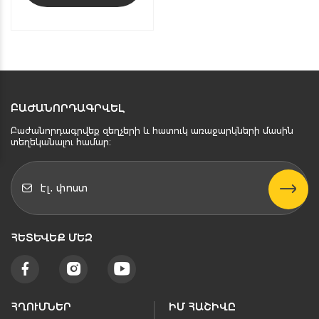
ԲԱԺԱՆՈՐԴԱԳՐՎԵԼ
Բաժանորդագրվեք զեղչերի և հատուկ առաջարկների մասին
տեղեկանալու համար։
ՀԵՏԵՒԵՔ ՄԵԶ
ՀՂՈՒՄՆԵՐ
ԻՄ ՀԱՇԻՎԸ