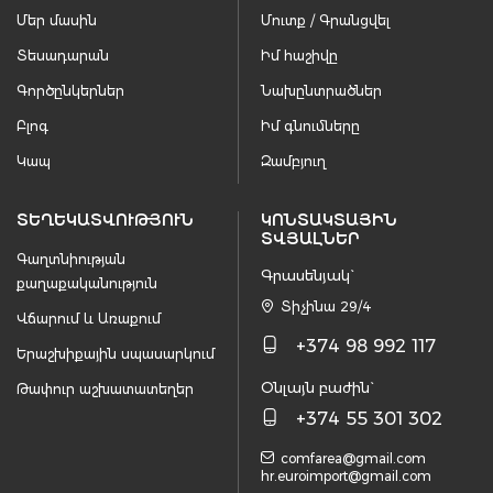
Մեր մասին
Մուտք / Գրանցվել
Տեսադարան
Իմ հաշիվը
Գործընկերներ
Նախընտրածներ
Բլոգ
Իմ գնումները
Կապ
Զամբյուղ
ՏԵՂԵԿԱՏՎՈՒԹՅՈՒՆ
ԿՈՆՏԱԿՏԱՅԻՆ
ՏՎՅԱԼՆԵՐ
Գաղտնիության
Գրասենյակ`
քաղաքականություն
Տիչինա 29/4
Վճարում և Առաքում
+374 98 992 117
Երաշխիքային սպասարկում
Օնլայն բաժին`
Թափուր աշխատատեղեր
+374 55 301 302
comfarea@gmail.com
hr.euroimport@gmail.com