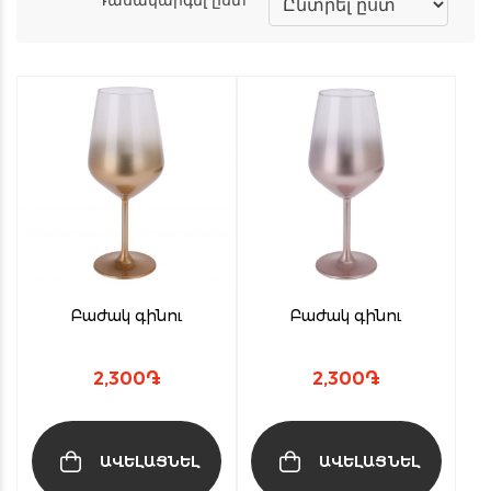
Բաժակ գինու
Բաժակ գինու
2,300
֏
2,300
֏
ԱՎԵԼԱՑՆԵԼ
ԱՎԵԼԱՑՆԵԼ