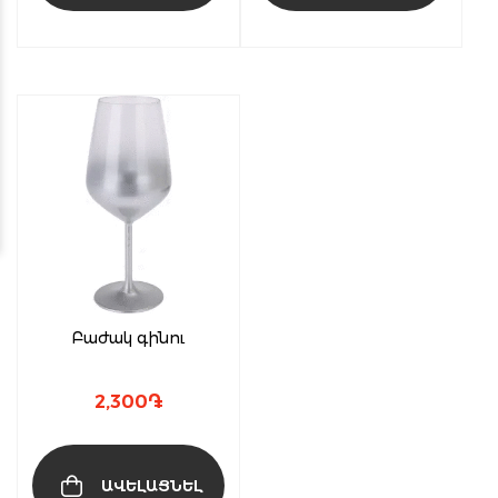
Բաժակ գինու
2,300
֏
ԱՎԵԼԱՑՆԵԼ