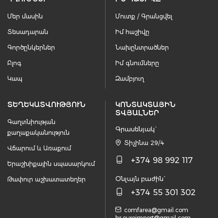
Մեր մասին
Մուտք / Գրանցվել
Տեսադարան
Իմ հաշիվը
Գործընկերներ
Նախընտրածներ
Բլոգ
Իմ գնումները
Կապ
Զամբյուղ
ՏԵՂԵԿԱՏՎՈՒԹՅՈՒՆ
ԿՈՆՏԱԿՏԱՅԻՆ
ՏՎՅԱԼՆԵՐ
Գաղտնիության
Գրասենյակ`
քաղաքականություն
Տիչինա 29/4
Վճարում և Առաքում
+374 98 992 117
Երաշխիքային սպասարկում
Օնլայն բաժին`
Թափուր աշխատատեղեր
+374 55 301 302
comfarea@gmail.com
hr.euroimport@gmail.com