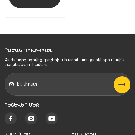
ԲԱԺԱՆՈՐԴԱԳՐՎԵԼ
Բաժանորդագրվեք զեղչերի և հատուկ առաջարկների մասին
տեղեկանալու համար։
ՀԵՏԵՒԵՔ ՄԵԶ
ՀՂՈՒՄՆԵՐ
ԻՄ ՀԱՇԻՎԸ