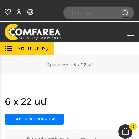
Skip
to
Search:
content
ՏԵՍԱԿԱՆԻ
Գլխավոր
→
6 x 22 սմ
6 x 22 սմ
ՖԻԼՏՐԵԼ ՏԵՍԱԿԱՆԻՆ
0
Դասակարգել ըստ