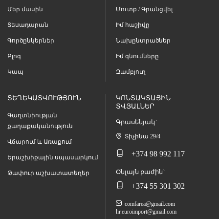
Մեր մասին
Մուտք / Գրանցվել
Տեսադարան
Իմ հաշիվը
Գործընկերներ
Նախընտրածներ
Բլոգ
Իմ գնումները
Կապ
Զամբյուղ
ՏԵՂԵԿԱՏՎՈՒԹՅՈՒՆ
ԿՈՆՏԱԿՏԱՅԻՆ
ՏՎՅԱԼՆԵՐ
Գաղտնիության
Գրասենյակ`
քաղաքականություն
Տիչինա 29/4
Վճարում և Առաքում
+374 98 992 117
Երաշխիքային սպասարկում
Օնլայն բաժին`
Թափուր աշխատատեղեր
+374 55 301 302
comfarea@gmail.com
hr.euroimport@gmail.com