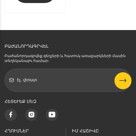
ԲԱԺԱՆՈՐԴԱԳՐՎԵԼ
Բաժանորդագրվեք զեղչերի և հատուկ առաջարկների մասին
տեղեկանալու համար։
ՀԵՏԵՒԵՔ ՄԵԶ
ՀՂՈՒՄՆԵՐ
ԻՄ ՀԱՇԻՎԸ