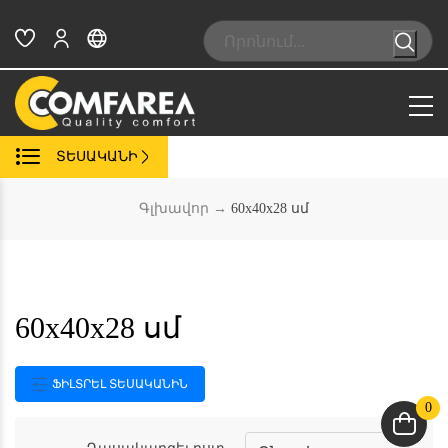
Skip
to
Search:
content
ՏԵՍԱԿԱՆԻ
Գլխավոր
→
60x40x28 սմ
60x40x28 սմ
ՖԻԼՏՐԵԼ ՏԵՍԱԿԱՆԻՆ
0
Դասակարգել ըստ