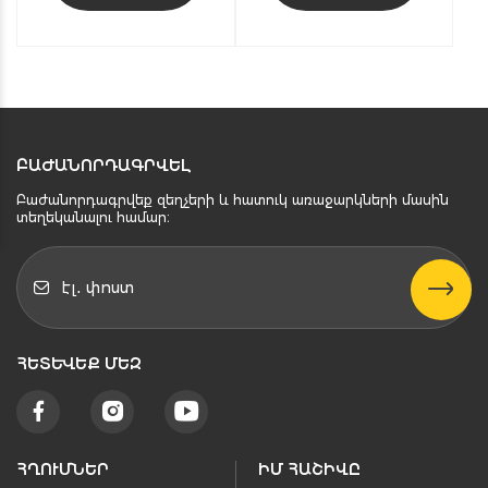
ԲԱԺԱՆՈՐԴԱԳՐՎԵԼ
Բաժանորդագրվեք զեղչերի և հատուկ առաջարկների մասին
տեղեկանալու համար։
ՀԵՏԵՒԵՔ ՄԵԶ
ՀՂՈՒՄՆԵՐ
ԻՄ ՀԱՇԻՎԸ