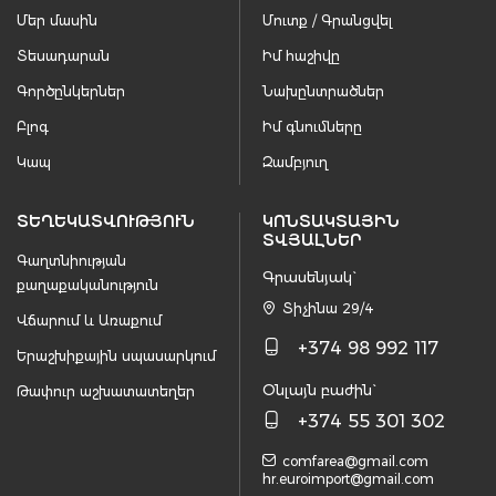
Մեր մասին
Մուտք / Գրանցվել
Տեսադարան
Իմ հաշիվը
Գործընկերներ
Նախընտրածներ
Բլոգ
Իմ գնումները
Կապ
Զամբյուղ
ՏԵՂԵԿԱՏՎՈՒԹՅՈՒՆ
ԿՈՆՏԱԿՏԱՅԻՆ
ՏՎՅԱԼՆԵՐ
Գաղտնիության
Գրասենյակ`
քաղաքականություն
Տիչինա 29/4
Վճարում և Առաքում
+374 98 992 117
Երաշխիքային սպասարկում
Օնլայն բաժին`
Թափուր աշխատատեղեր
+374 55 301 302
comfarea@gmail.com
hr.euroimport@gmail.com