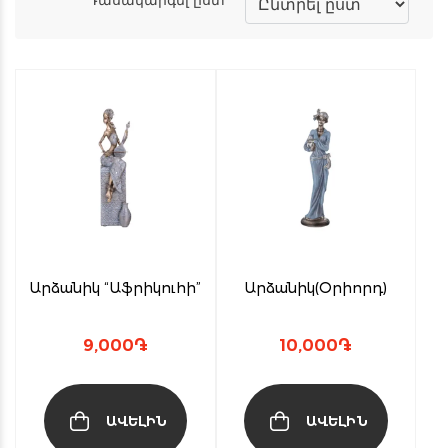
Արձանիկ “Աֆրիկուհի”
Արձանիկ(Օրիորդ)
9,000
֏
10,000
֏
ԱՎԵԼԻՆ
ԱՎԵԼԻՆ