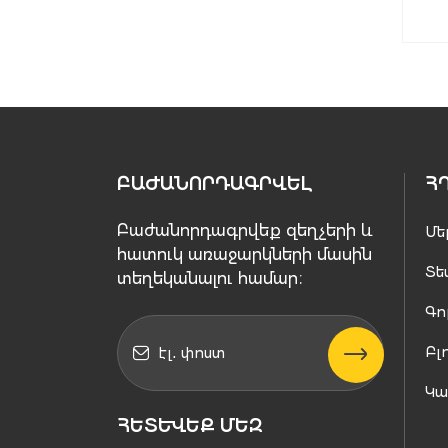
ԲԱԺԱՆՈՐԴԱԳՐՎԵԼ
Հ
Բաժանորդագրվեք զեղչերի և
Մե
հատուկ առաջարկների մասին
Տե
տեղեկանալու համար։
Գո
Բլ
Կ
ՀԵՏԵՒԵՔ ՄԵԶ