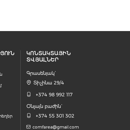
ՅՈՒՆ
ԿՈՆՏԱԿՏԱՅԻՆ
ՏՎՅԱԼՆԵՐ
Գրասենյակ`
ն
Տիչինա 29/4
մ
+374 98 992 117
Օնլայն բաժին`
+374 55 301 302
տեղեր
comfarea@gmail.com