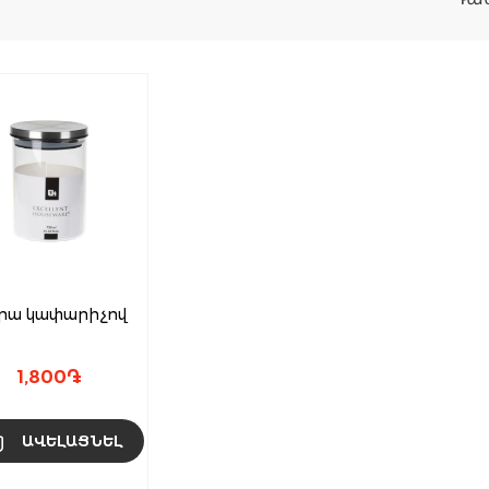
րա կափարիչով
1,800
֏
ԱՎԵԼԱՑՆԵԼ