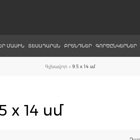
ԵՐ ՄԱՍԻՆ
ՏԵՍԱԴԱՐԱՆ
ԲՐԵՆԴՆԵՐ
ԳՈՐԾԸՆԿԵՐՆԵՐ
Գլխավոր
→
9.5 x 14 սմ
5 x 14 սմ
Դա