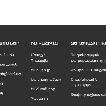
ՂՈՒՄՆԵՐ
ԻՄ ՀԱՇԻՎԸ
ՏԵՂԵԿԱՏՎՈՒԹ
ր մասին
Մուտք /
Գաղտնիության
Գրանցվել
քաղաքականությու
սադարան
Իմ հաշիվը
Վճարում և Առաքու
րծընկերներ
Նախընտրածներ
Երաշխիքային
ոգ
սպասարկում
Իմ գնումները
ապ
Թափուր աշխատա
Զամբյուղ