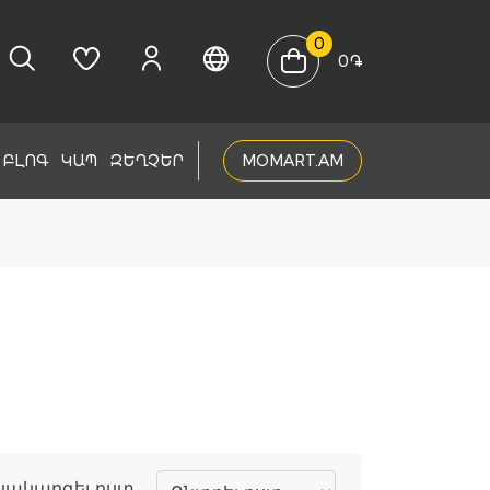
0
0
֏
ԲԼՈԳ
ԿԱՊ
ԶԵՂՉԵՐ
MOMART.AM
սակարգել ըստ