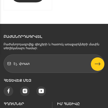
ԲԱԺԱՆՈՐԴԱԳՐՎԵԼ
Բաժանորդագրվեք զեղչերի և հատուկ առաջարկների մասին
տեղեկանալու համար։
ՀԵՏԵՒԵՔ ՄԵԶ
ՀՂՈՒՄՆԵՐ
ԻՄ ՀԱՇԻՎԸ