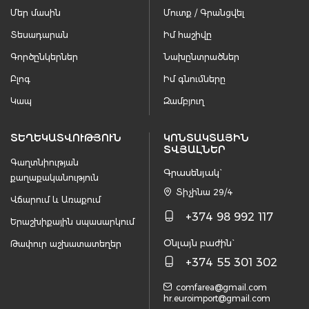
Մեր մասին
Մուտք / Գրանցվել
Տեսադարան
Իմ հաշիվը
Գործընկերներ
Նախընտրածներ
Բլոգ
Իմ գնումները
Կապ
Զամբյուղ
ՏԵՂԵԿԱՏՎՈՒԹՅՈՒՆ
ԿՈՆՏԱԿՏԱՅԻՆ
ՏՎՅԱԼՆԵՐ
Գաղտնիության
Գրասենյակ`
քաղաքականություն
Տիչինա 29/4
Վճարում և Առաքում
+374 98 992 117
Երաշխիքային սպասարկում
Օնլայն բաժին`
Թափուր աշխատատեղեր
+374 55 301 302
comfarea@gmail.com
hr.euroimport@gmail.com