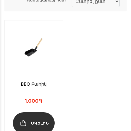
BBQ Բահիկ
1,000
֏
ԱՎԵԼԻՆ