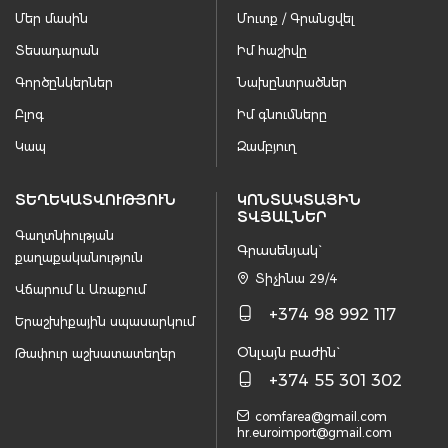
Մեր մասին
Մուտք / Գրանցվել
Տեսադարան
Իմ հաշիվը
Գործընկերներ
Նախընտրածներ
Բլոգ
Իմ գնումները
Կապ
Զամբյուղ
ՏԵՂԵԿԱՏՎՈՒԹՅՈՒՆ
ԿՈՆՏԱԿՏԱՅԻՆ
ՏՎՅԱԼՆԵՐ
Գաղտնիության
Գրասենյակ`
քաղաքականություն
Տիչինա 29/4
Վճարում և Առաքում
+374 98 992 117
Երաշխիքային սպասարկում
Օնլայն բաժին`
Թափուր աշխատատեղեր
+374 55 301 302
comfarea@gmail.com
hr.euroimport@gmail.com