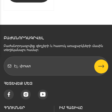
ԲԱԺԱՆՈՐԴԱԳՐՎԵԼ
Բաժանորդագրվեք զեղչերի և հատուկ առաջարկների մասին
տեղեկանալու համար։
ՀԵՏԵՒԵՔ ՄԵԶ
ՀՂՈՒՄՆԵՐ
ԻՄ ՀԱՇԻՎԸ