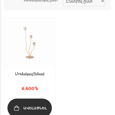
Մոմակալ(3մաս)
6,600
֏
ԱՎԵԼԱՑՆԵԼ