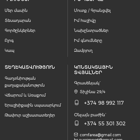
Մեր մասին
Մուտք / Գրանցվել
Տեսադարան
Իմ հաշիվը
Գործընկերներ
Նախընտրածներ
Բլոգ
Իմ գնումները
Կապ
Զամբյուղ
ՏԵՂԵԿԱՏՎՈՒԹՅՈՒՆ
ԿՈՆՏԱԿՏԱՅԻՆ
ՏՎՅԱԼՆԵՐ
Գաղտնիության
Գրասենյակ`
քաղաքականություն
Տիչինա 29/4
Վճարում և Առաքում
+374 98 992 117
Երաշխիքային սպասարկում
Օնլայն բաժին`
Թափուր աշխատատեղեր
+374 55 301 302
comfarea@gmail.com
hr.euroimport@gmail.com