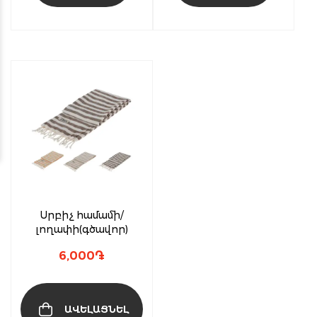
Սրբիչ համամի/
լողափի(գծավոր)
6,000
֏
ԱՎԵԼԱՑՆԵԼ