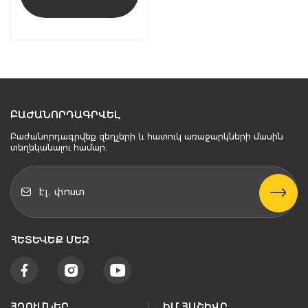
ԲԱԺԱՆՈՐԴԱԳՐՎԵԼ
Բաժանորդագրվեք զեղչերի և հատուկ առաջարկների մասին
տեղեկանալու համար։
ՀԵՏԵՒԵՔ ՄԵԶ
ՀՂՈՒՄՆԵՐ
ԻՄ ՀԱՇԻՎԸ