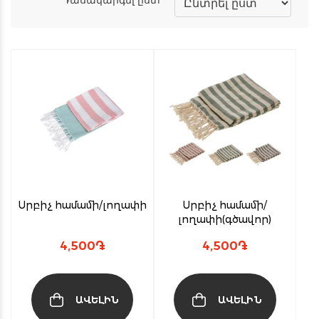
Սրբիչ համամի/լողափի
Սրբիչ համամի/
լողափի(գծավոր)
4,500
֏
4,500
֏
ԱՎԵԼԻՆ
ԱՎԵԼԻՆ