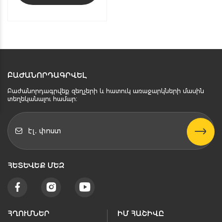
ԲԱԺԱՆՈՐԴԱԳՐՎԵԼ
Բաժանորդագրվեք զեղչերի և հատուկ առաջարկների մասին
տեղեկանալու համար։
ՀԵՏԵՒԵՔ ՄԵԶ
ՀՂՈՒՄՆԵՐ
ԻՄ ՀԱՇԻՎԸ