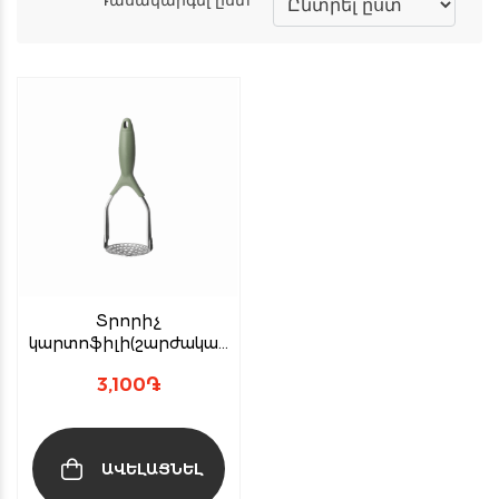
Տրորիչ
կարտոֆիլի(շարժական
գլխիկով)
3,100
֏
ԱՎԵԼԱՑՆԵԼ