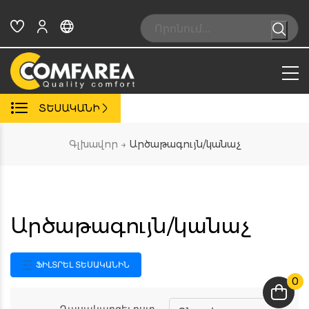
Skip
to
Search:
content
ՏԵՍԱԿԱՆԻ
Գլխավոր
→
Արծաթագույն/կանաչ
Արծաթագույն/կանաչ
ՖԻԼՏՐԵԼ ՏԵՍԱԿԱՆԻՆ
0
Դասակարգել ըստ