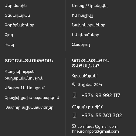
Մեր մասին
Մուտք / Գրանցվել
Տեսադարան
Իմ հաշիվը
Գործընկերներ
Նախընտրածներ
Բլոգ
Իմ գնումները
Կապ
Զամբյուղ
ՏԵՂԵԿԱՏՎՈՒԹՅՈՒՆ
ԿՈՆՏԱԿՏԱՅԻՆ
ՏՎՅԱԼՆԵՐ
Գաղտնիության
Գրասենյակ`
քաղաքականություն
Տիչինա 29/4
Վճարում և Առաքում
+374 98 992 117
Երաշխիքային սպասարկում
Օնլայն բաժին`
Թափուր աշխատատեղեր
+374 55 301 302
comfarea@gmail.com
hr.euroimport@gmail.com