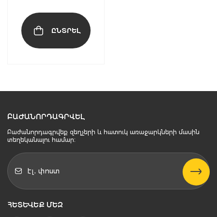
range:
page
5,000֏
through
ԸՆՏՐԵԼ
6,500֏
ԲԱԺԱՆՈՐԴԱԳՐՎԵԼ
Բաժանորդագրվեք զեղչերի և հատուկ առաջարկների մասին
տեղեկանալու համար։
ՀԵՏԵՒԵՔ ՄԵԶ