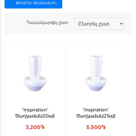
ՖԻԼՏՐԵԼ ՏԵՍԱԿԱՆԻՆ
Դասակարգել ըստ
“Inspiration”
“Inspiration”
Ծաղկաման(20սմ)
Ծաղկաման(25սմ)
3,200
֏
5,500
֏