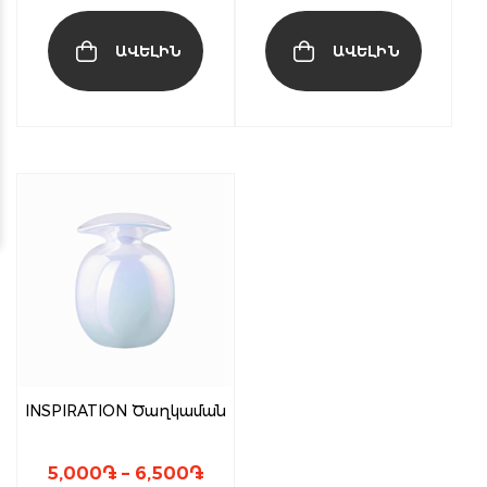
ԱՎԵԼԻՆ
ԱՎԵԼԻՆ
This
product
has
multiple
variants.
The
options
may
be
chosen
INSPIRATION Ծաղկաման
on
the
product
Price
5,000
֏
–
6,500
֏