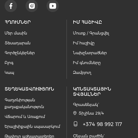
ՀՂՈՒՄՆԵՐ
ԻՄ ՀԱՇԻՎԸ
Մեր մասին
Մուտք / Գրանցվել
Տեսադարան
Իմ հաշիվը
Գործընկերներ
Նախընտրածներ
Բլոգ
Իմ գնումները
Կապ
Զամբյուղ
ՏԵՂԵԿԱՏՎՈՒԹՅՈՒՆ
ԿՈՆՏԱԿՏԱՅԻՆ
ՏՎՅԱԼՆԵՐ
Գաղտնիության
Գրասենյակ`
քաղաքականություն
Տիչինա 29/4
Վճարում և Առաքում
+374 98 992 117
Երաշխիքային սպասարկում
Օնլայն բաժին`
Թափուր աշխատատեղեր