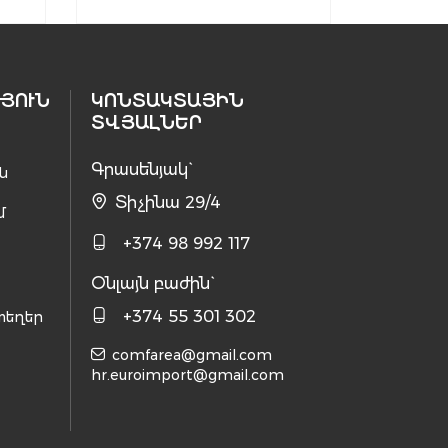
ՅՈՒՆ
ԿՈՆՏԱԿՏԱՅԻՆ
ՏՎՅԱԼՆԵՐ
Գրասենյակ`
ն
Տիչինա 29/4
մ
+374 98 992 117
Օնլայն բաժին`
+374 55 301 302
տեղեր
comfarea@gmail.com
hr.euroimport@gmail.com