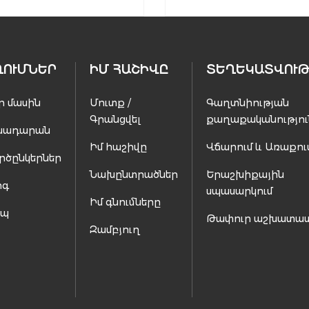
ՂՈՒՄՆԵՐ
ԻՄ ՀԱՇԻՎԸ
ՏԵՂԵԿԱՏՎՈՒԹ
ր մասին
Մուտք /
Գաղտնիության
Գրանցվել
քաղաքականությու
սադարան
Իմ հաշիվը
Վճարում և Առաքու
րծընկերներ
Նախընտրածներ
Երաշխիքային
ոգ
սպասարկում
Իմ գնումները
ապ
Թափուր աշխատա
Զամբյուղ