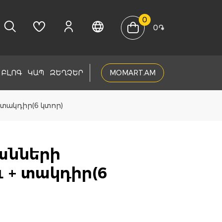
0
0
֏
ԲԼՈԳ
ԿԱՊ
ԶԵՂՉԵՐ
MOMART.AM
տակդիր(6 կտոր)
անների
 + տակդիր(6