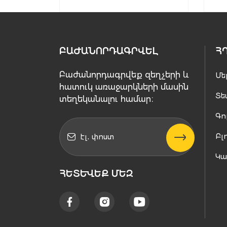
ԲԱԺԱՆՈՐԴԱԳՐՎԵԼ
Հ
Բաժանորդագրվեք զեղչերի և
Մե
հատուկ առաջարկների մասին
Տե
տեղեկանալու համար։
Գո
Բլ
Կ
ՀԵՏԵՒԵՔ ՄԵԶ