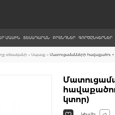
ԵՐ ՄԱՍԻՆ
ՏԵՍԱԴԱՐԱՆ
ԲՐԵՆԴՆԵՐ
ԳՈՐԾԸՆԿԵՐՆԵՐ
ղջ տեսականի
→
Սպասք
→
Մատուցամանների հավաքածու + 
Մատուցամ
հավաքածու
կտոր)
Կիսվել