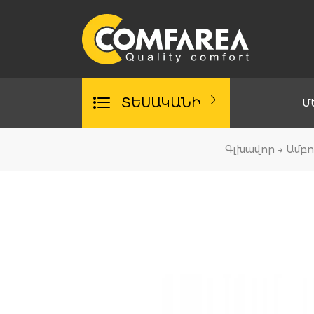
Skip
to
content
ՏԵՍԱԿԱՆԻ
Մ
Գլխավոր
→
Ամբո