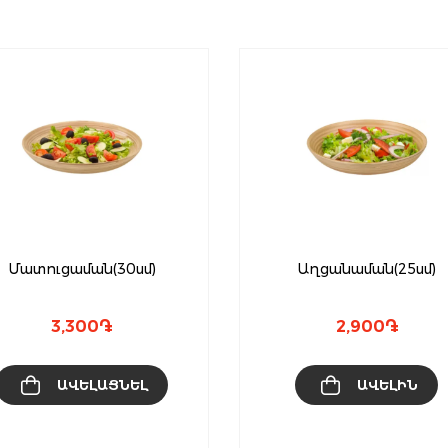
Մատուցաման(30սմ)
Աղցանաման(25սմ)
3,300
֏
2,900
֏
ԱՎԵԼԱՑՆԵԼ
ԱՎԵԼԻՆ