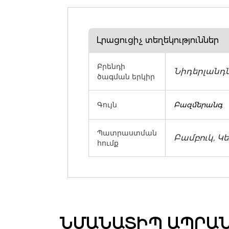
Լրացուցիչ տեղեկություններ
Բրենդի
Նիդերլանդ
ծագման երկիր
Գույն
Բազմերանգ
Պատրաստման
Բամբուկ, Կ
հումք
ՆՄԱՆԱՏԻՊ ԱՊՐԱ