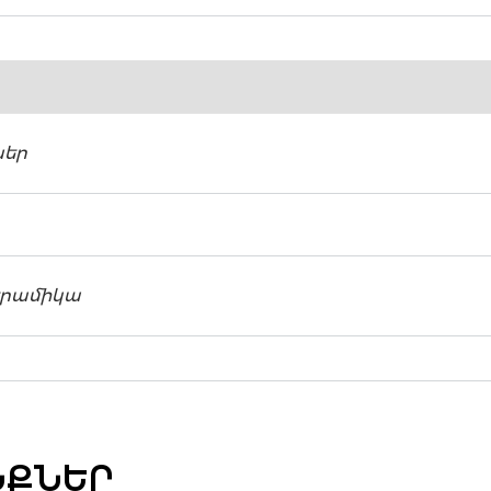
ներ
երամիկա
ՆՔՆԵՐ